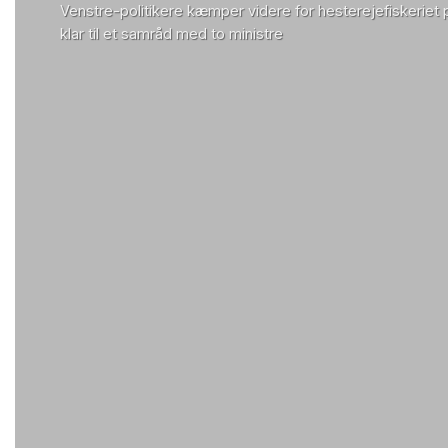
Venstre-politikere kæmper videre for hesterejefiskeriet
klar til et samråd med to ministre