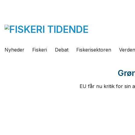
Fortsæt
til
indhold
Nyheder
Fiskeri
Debat
Fiskerisektoren
Verde
Grøn
EU får nu kritik for sin