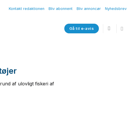
Kontakt redaktionen
Bliv abonnent
Bliv annoncør
Nyhedsbrev
Gå til e-avis
tøjer
nd af ulovligt fiskeri af