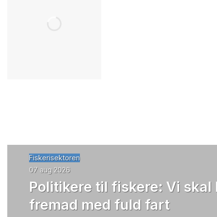
Fiskerisektoren
07 aug 2026
Politikere til fiskere: Vi skal
fremad med fuld fart