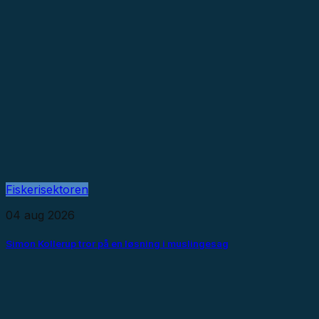
Fiskerisektoren
04 aug 2026
Simon Kollerup tror på en løsning i muslingesag