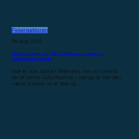
Fiskerisektoren
06 aug 2026
Madhistoriker ser håb for fiskens comeback i
danskernes køkken
Fisk er ikke blot en fødevare, men en central
del af dansk kulturhistorie. I mange år har den
været presset ud af kød og...