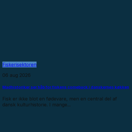
Fiskerisektoren
06 aug 2026
Madhistoriker ser håb for fiskens comeback i danskernes køkken
Fisk er ikke blot en fødevare, men en central del af
dansk kulturhistorie. I mange...