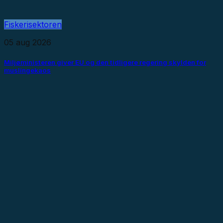
Fiskerisektoren
05 aug 2026
Miljøministeren giver EU og den tidligere regering skylden for
muslingekaos