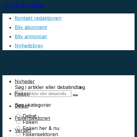
Fortsæt til indhold
Kontakt redaktionen
Bliv abonnent
Bliv annoncør
Nyhedsbrev
Nyheder
Søg i artikler eller debatindlæg
Fiskeri
Søg i kategorier
Debat
Debat
Fiskerisektoren
Fiskeri
Fiskeri her & nu
Verden
Fiskerisektoren