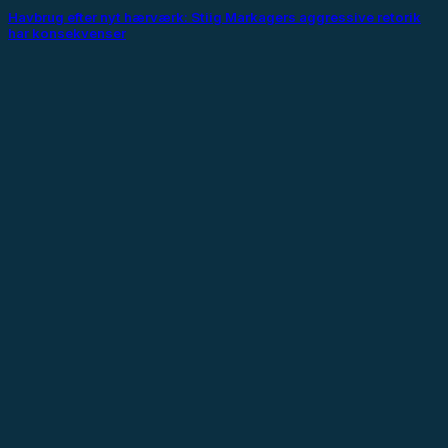
Havbrug efter nyt hærværk: Stiig Markagers aggressive retorik
har konsekvenser