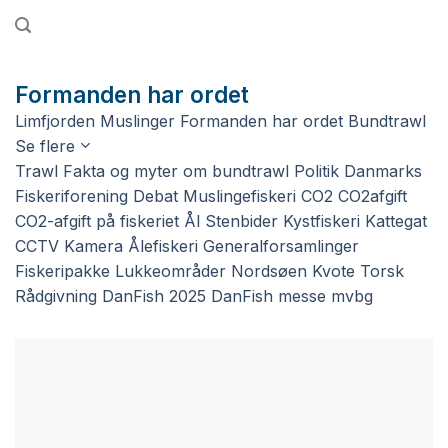
Fortsæt
til
indhold
Formanden har ordet
Limfjorden
Muslinger
Formanden har ordet
Bundtrawl
Se flere
Trawl
Fakta og myter om bundtrawl
Politik
Danmarks
Fiskeriforening
Debat
Muslingefiskeri
CO2
CO2afgift
CO2-afgift på fiskeriet
Ål
Stenbider
Kystfiskeri
Kattegat
CCTV
Kamera
Ålefiskeri
Generalforsamlinger
Fiskeripakke
Lukkeområder
Nordsøen
Kvote
Torsk
Rådgivning
DanFish 2025
DanFish
messe
mvbg