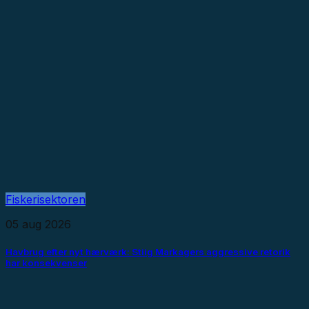
Fiskerisektoren
05 aug 2026
Havbrug efter nyt hærværk: Stiig Markagers aggressive retorik
har konsekvenser