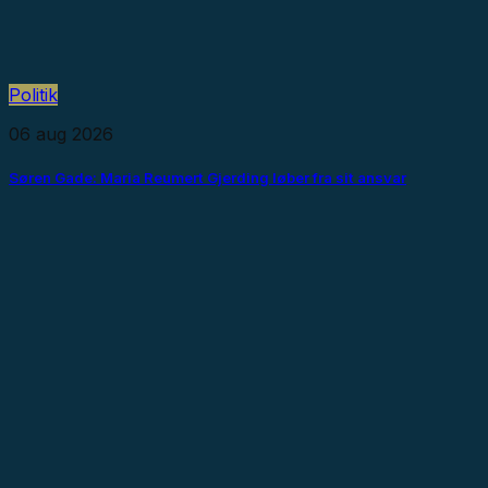
Politik
06 aug 2026
Søren Gade: Maria Reumert Gjerding løber fra sit ansvar