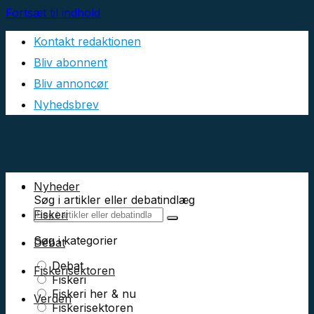
Fortsæt til indhold
Kontakt redaktionen
Bliv abonnent
Bliv annoncør
Nyhedsbrev
Nyheder
Søg i artikler eller debatindlæg
Fiskeri
Søg i kategorier
Debat
Debat
Fiskerisektoren
Fiskeri
Fiskeri her & nu
Verden
Fiskerisektoren