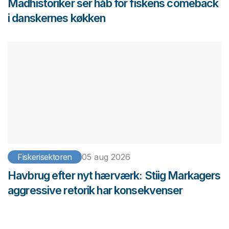
Madhistoriker ser håb for fiskens comeback
i danskernes køkken
Fiskerisektoren
05 aug 2026
Havbrug efter nyt hærværk: Stiig Markagers
aggressive retorik har konsekvenser