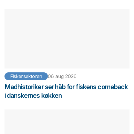
Fiskerisektoren
06 aug 2026
Madhistoriker ser håb for fiskens comeback
i danskernes køkken