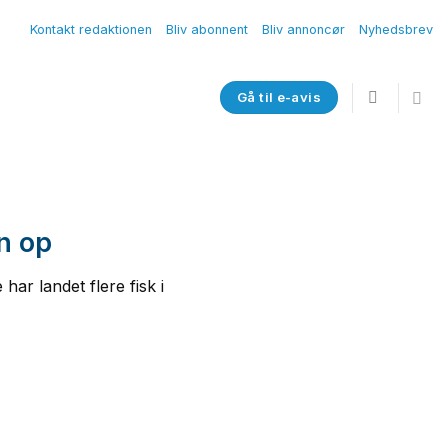
Kontakt redaktionen
Bliv abonnent
Bliv annoncør
Nyhedsbrev
Gå til e-avis
n op
ar landet flere fisk i