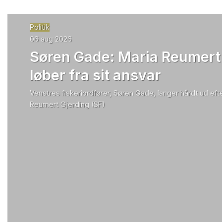
Politik
06 aug 2026
Søren Gade: Maria Reumert
løber fra sit ansvar
Venstres fiskeriordfører, Søren Gade, langer hårdt ud efte
Reumert Gjerding (SF)