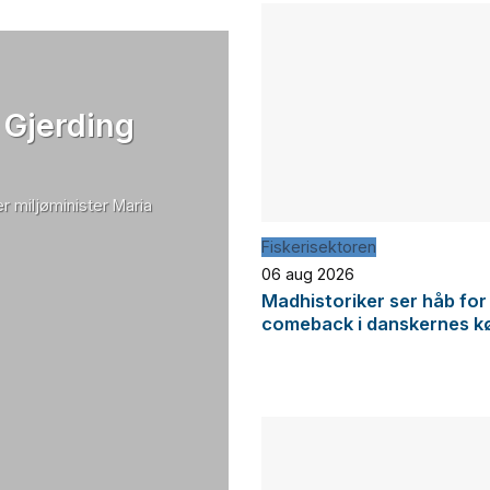
 Gjerding
r miljøminister Maria
Fiskerisektoren
06 aug 2026
Madhistoriker ser håb for
comeback i danskernes k