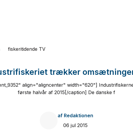
n
fiskeritidende TV
ustrifiskeriet trækker omsætninge
nt_9352" align="aligncenter" width="620"] Industrifiskerne h
første halvår af 2015[/caption] De danske f
af
Redaktionen
06 jul 2015