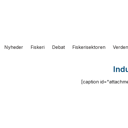
Fortsæt
til
indhold
Nyheder
Fiskeri
Debat
Fiskerisektoren
Verde
Ind
[caption id="attachme