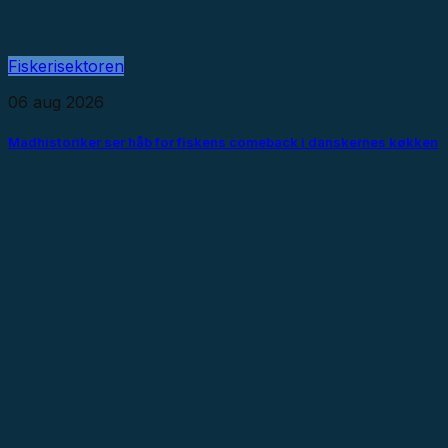
Fiskerisektoren
06 aug 2026
Madhistoriker ser håb for fiskens comeback i danskernes køkken