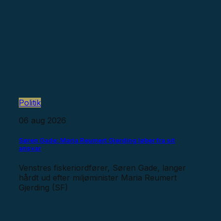
Politik
06 aug 2026
Søren Gade: Maria Reumert Gjerding løber fra sit
ansvar
Venstres fiskeriordfører, Søren Gade, langer
hårdt ud efter miljøminister Maria Reumert
Gjerding (SF)