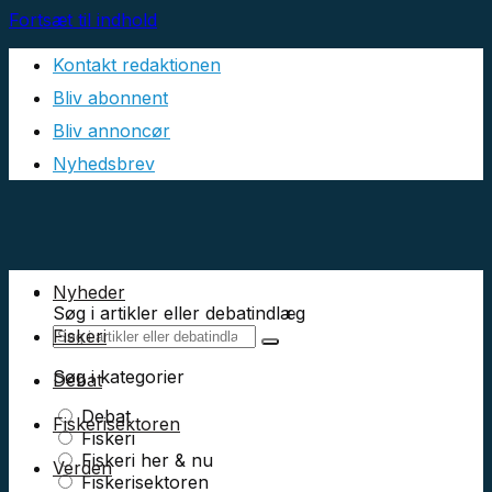
Fortsæt til indhold
Kontakt redaktionen
Bliv abonnent
Bliv annoncør
Nyhedsbrev
Nyheder
Søg i artikler eller debatindlæg
Fiskeri
Søg i kategorier
Debat
Debat
Fiskerisektoren
Fiskeri
Fiskeri her & nu
Verden
Fiskerisektoren