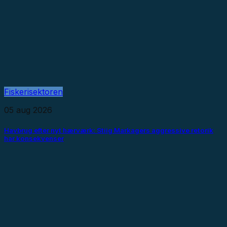
Fiskerisektoren
05 aug 2026
Havbrug efter nyt hærværk: Stiig Markagers aggressive retorik
har konsekvenser