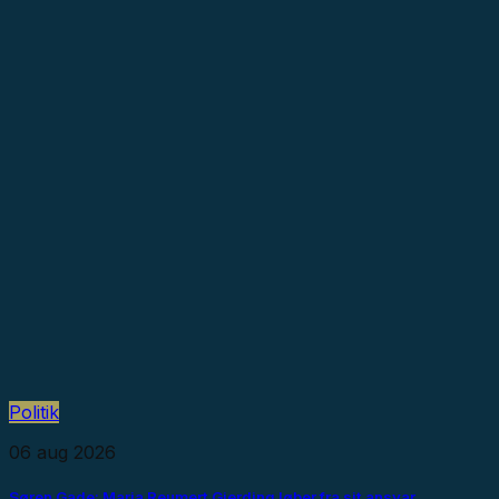
Politik
06 aug 2026
Søren Gade: Maria Reumert Gjerding løber fra sit ansvar