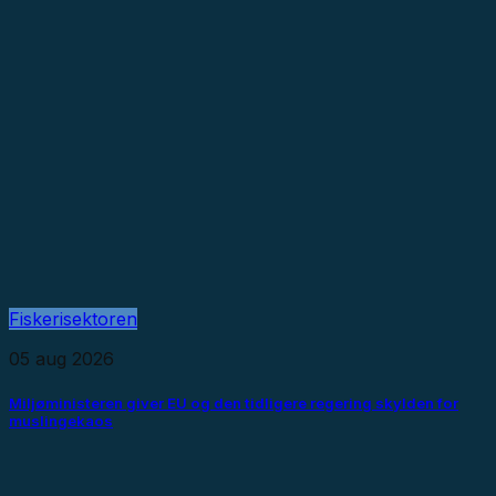
Fiskerisektoren
05 aug 2026
Miljøministeren giver EU og den tidligere regering skylden for
muslingekaos