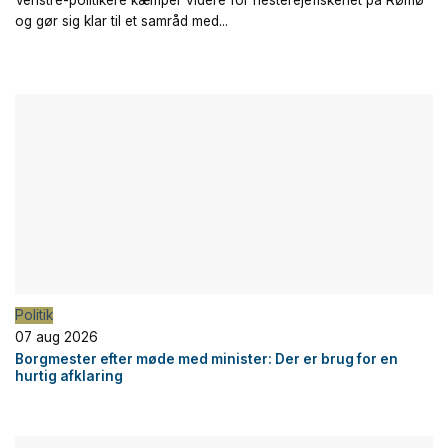
Venstre-politikere kæmper videre for hesterejefiskeriet på Rømø
og gør sig klar til et samråd med...
Politik
07 aug 2026
Borgmester efter møde med minister: Der er brug for en
hurtig afklaring