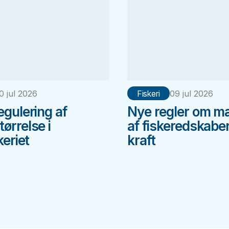
0 jul 2026
Fiskeri
09 jul 2026
egulering af
Nye regler om m
ørrelse i
af fiskeredskaber
keriet
kraft