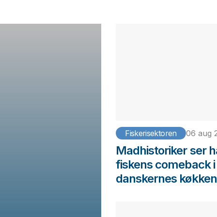
Fiskerisektoren
06 aug 
Madhistoriker ser h
fiskens comeback i
danskernes køkken