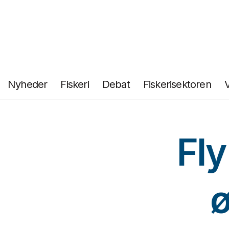
Fortsæt
til
indhold
Nyheder
Fiskeri
Debat
Fiskerisektoren
Fl
ø