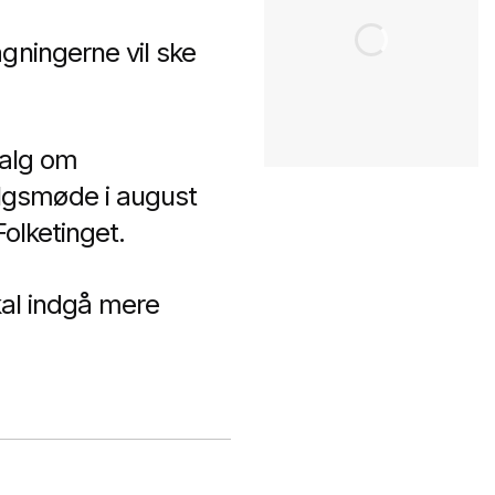
gningerne vil ske
valg om
lgsmøde i august
Folketinget.
skal indgå mere