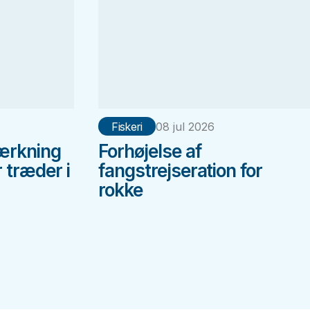
Fiskeri
08 jul 2026
ærkning
Forhøjelse af
 træder i
fangstrejseration for
rokke