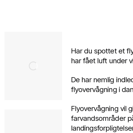
Har du spottet et f
har fået luft under 
De har nemlig indl
flyovervågning i da
Flyovervågning vil gi
farvandsområder på e
landingsforpligtelse