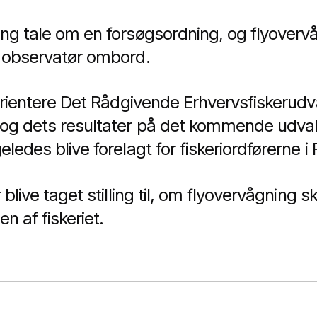
ang tale om en forsøgsordning, og flyovervå
g observatør ombord.
l orientere Det Rådgivende Erhvervsfiskerud
 og dets resultater på det kommende udva
geledes blive forelagt for fiskeriordførerne i 
 blive taget stilling til, om flyovervågning 
n af fiskeriet.