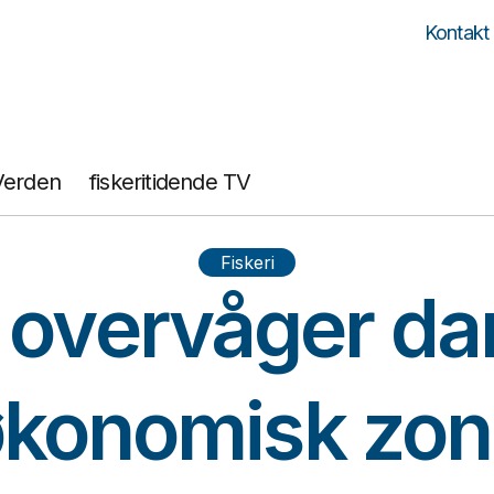
Kontakt
Verden
fiskeritidende TV
Fiskeri
y overvåger da
konomisk zo