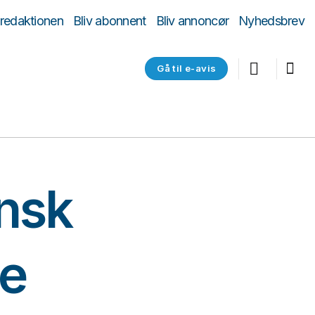
 redaktionen
Bliv abonnent
Bliv annoncør
Nyhedsbrev
Gå til e-avis
nsk
ne