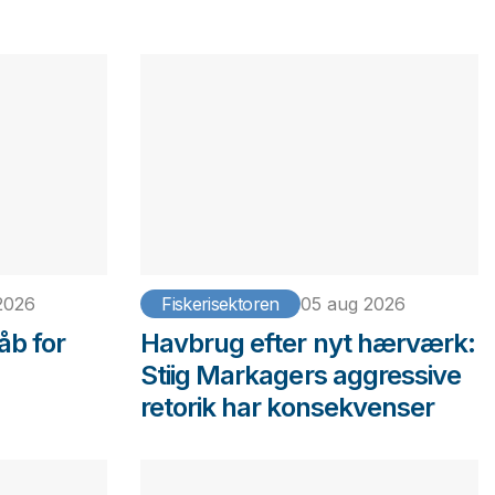
2026
Fiskerisektoren
05 aug 2026
åb for
Havbrug efter nyt hærværk:
Stiig Markagers aggressive
retorik har konsekvenser