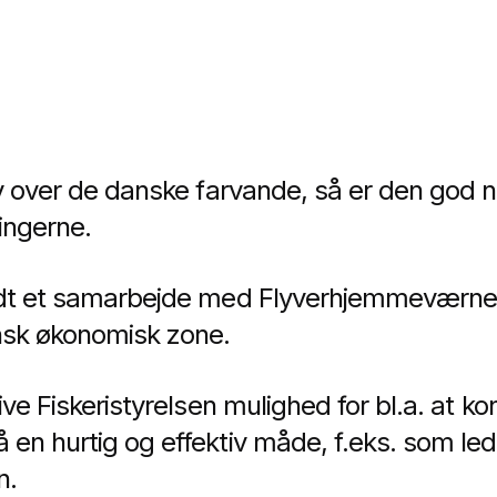
ly over de danske farvande, så er den god n
vingerne.
edt et samarbejde med Flyverhjemmeværnet
nsk økonomisk zone.
ve Fiskeristyrelsen mulighed for bl.a. at kont
n hurtig og effektiv måde, f.eks. som led i
n.