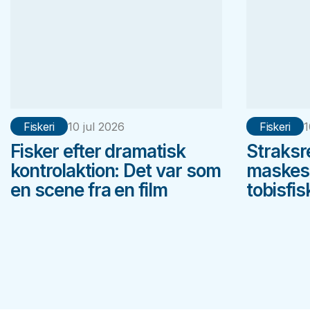
Fiskeri
10 jul 2026
Fiskeri
1
Fisker efter dramatisk
Straksr
kontrolaktion: Det var som
maskest
en scene fra en film
tobisfis