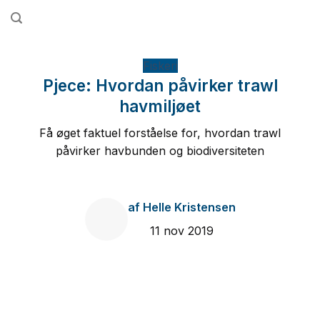
Fortsæt
til
indhold
Fiskeri
Pjece: Hvordan påvirker trawl
havmiljøet
Få øget faktuel forståelse for, hvordan trawl
påvirker havbunden og biodiversiteten
af
Helle Kristensen
11 nov 2019