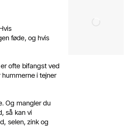
Hvis
n føde, og hvis
r ofte bifangst ved
er hummerne i tejner
e. Og mangler du
, så kan vi
, selen, zink og