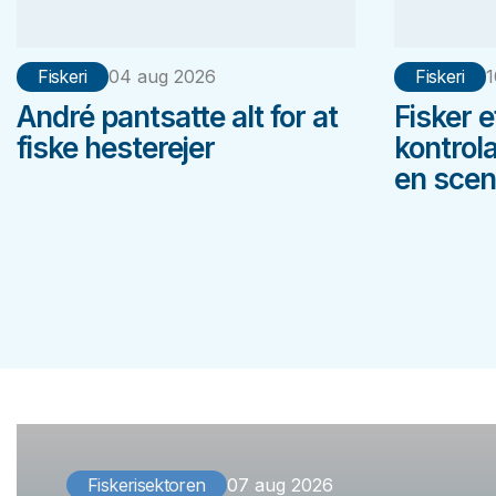
Fiskeri
04 aug 2026
Fiskeri
1
André pantsatte alt for at
Fisker 
fiske hesterejer
kontrol
en scene
Fiskerisektoren
07 aug 2026