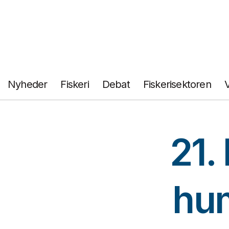
Fortsæt
til
indhold
Nyheder
Fiskeri
Debat
Fiskerisektoren
21.
hu