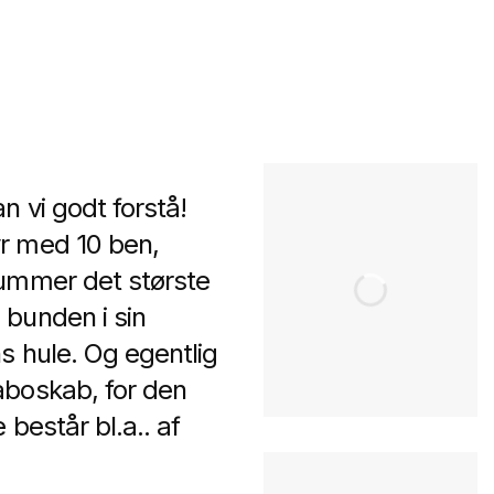
 vi godt forstå!
yr med 10 ben,
hummer det største
 bunden i sin
s hule. Og egentlig
aboskab, for den
består bl.a.. af