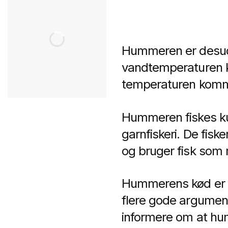
Hummeren er desud
vandtemperaturen k
temperaturen komm
Hummeren fiskes ku
garnfiskeri. De fisk
og bruger fisk som
Hummerens kød er m
flere gode argument
informere om at hum