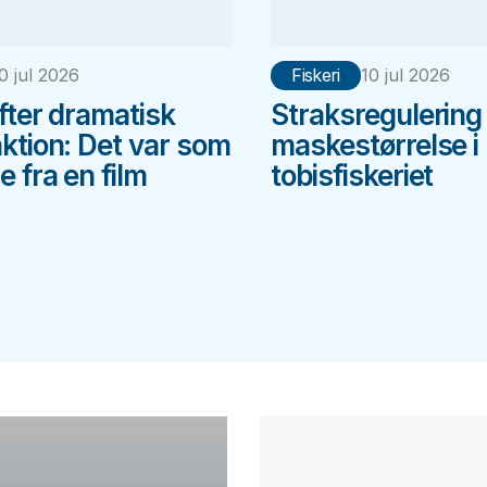
0 jul 2026
Fiskeri
10 jul 2026
efter dramatisk
Straksregulering
aktion: Det var som
maskestørrelse i
 fra en film
tobisfiskeriet