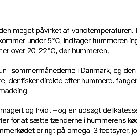
en meget påvirket af vandtemperaturen. 
ommer under 5°C, indtager hummeren inge
er over 20-22°C, dør hummeren.
n i sommermånederne i Danmark, og den e
ere, der fisker direkte efter hummere, fang
 madding.
agert og hvidt – og en udsøgt delikatess
er for at sætte tænderne i hummerens kød
merkødet er rigt på omega-3 fedtsyrer, jod