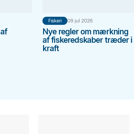
Fiskeri
09 jul 2026
 af
Nye regler om mærkning
af fiskeredskaber træder i
kraft