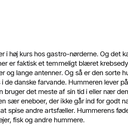
 i høj kurs hos gastro-nørderne. Og det kan
r er faktisk et temmeligt blæret krebsed
er og lange antenner. Og så er den sorte 
s i de danske farvande. Hummeren lever på
bruger det meste af sin tid i eller nær den
 sær eneboer, der ikke går ind for godt n
r at spise andre artsfæller. Hummerens føde 
rejer, fisk og andre hummere.