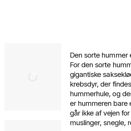
Den sorte hummer er
For den sorte humme
gigantiske sakseklø
krebsdyr, der finde
hummerhule, og den 
er hummeren bare en
går ikke af vejen fo
muslinger, snegle, 