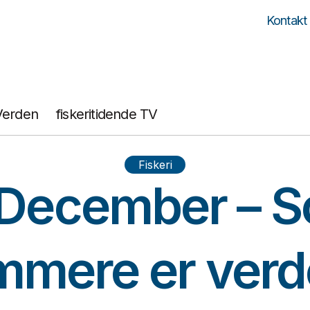
Kontakt
Verden
fiskeritidende TV
Fiskeri
 December – S
mmere er verd