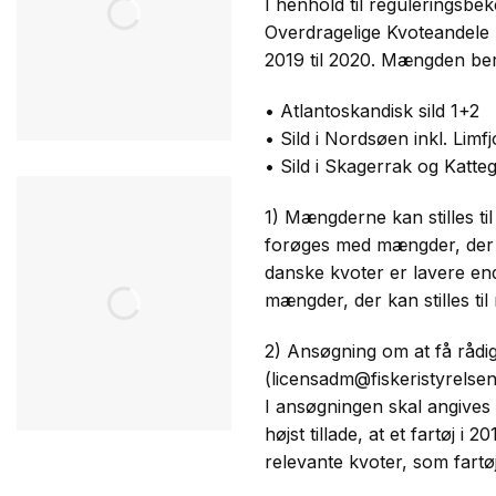
I henhold til reguleringsbek
Overdragelige Kvoteandele 
2019 til 2020. Mængden ber
• Atlantoskandisk sild 1+2
• Sild i Nordsøen inkl. Lim
• Sild i Skagerrak og Katte
1) Mængderne kan stilles ti
forøges med mængder, der 
danske kvoter er lavere en
mængder, der kan stilles til
2) Ansøgning om at få rådi
(licensadm@fiskeristyrelsen
I ansøgningen skal angives
højst tillade, at et fartøj
relevante kvoter, som fart