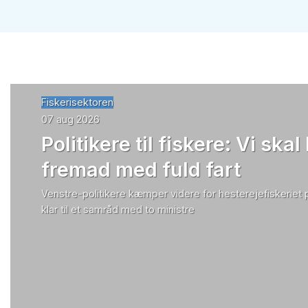
Fiskerisektoren
07 aug 2026
Politikere til fiskere: Vi skal
fremad med fuld fart
Venstre-politikere kæmper videre for hesterejefiskeriet
klar til et samråd med to ministre