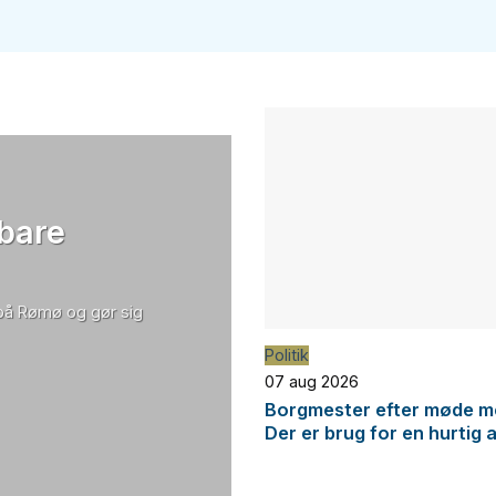
 bare
 på Rømø og gør sig
Politik
07 aug 2026
Borgmester efter møde me
Der er brug for en hurtig 