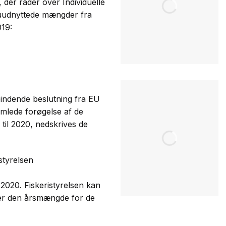
, der råder over Individuelle
 uudnyttede mængder fra
019:
 bindende beslutning fra EU
mlede forøgelse af de
til 2020, nedskrives de
styrelsen
2020. Fiskeristyrelsen kan
ører den årsmængde for de