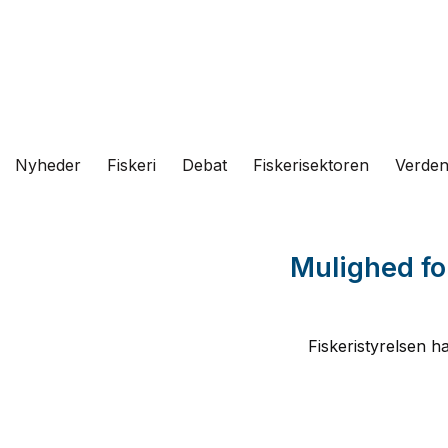
Fortsæt
til
indhold
Nyheder
Fiskeri
Debat
Fiskerisektoren
Verde
Mulighed for 
Fiskeristyrelsen ha