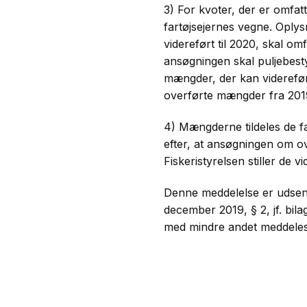
3) For kvoter, der er omfatt
fartøjsejernes vegne. Opl
videreført til 2020, skal om
ansøgningen skal puljebestyr
mængder, der kan videreføres
overførte mængder fra 2019
4) Mængderne tildeles de far
efter, at ansøgningen om ove
Fiskeristyrelsen stiller de 
Denne meddelelse er udsendt
december 2019, § 2, jf. bil
med mindre andet meddeles