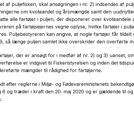
et af puljefiskeri, skal ansøgningen i nr. 2) indsendes af pu
ysningerne om kvoteandel og årsmængde samt den uudnytt
fatte alle fartøjer i puljen, der disponerer over kvoteandel
eren på fartøjsejernes vegne oplyse, hvilke fartøjer i pulje
. Puljebestyreren kan angive, at nogle fartøjer får tildelt 
, så længe puljen samlet ikke overskrider den overførte 
tøjer, der er ansøgt for i medfør af nr. 2) og 3) uanset, om 
rførelse er indgivet til Fiskeristyrelsen og inden det tidspu
videreførte mængder til rådighed for fartøjerne.
 efter reglerne i Miljø- og Fødevareministeriets bekendtgør
ag 6 og træder i kraft den 20. maj 2020 og er gældende til 
.