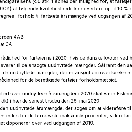
endtgørelsens §56 stk. 1 åbnes der mulighed for, at fartøjer
(IOK) af følgende kvotebestande kan overføre op til 10 %
egnes i forhold til fartøjets årsmængde ved udgangen af 2
fjorden 4AB
gat 3A
l rådighed for fartøjerne i 2020, hvis de danske kvoter ved
svarer til de ansøgte uudnyttede mængder. Såfremt den sa
d de uudnyttede mængder, der er ansøgt om overførelse af 
 rådighed for de berettigede fartøjer forholdsmæssigt.
ghed over uudnyttede årsmængder i 2020 skal være Fiskeri
.dk) i hænde senest tirsdag den 26. maj 2020.
 den uudnyttede årsmængde, der søges om at videreføre til 
 i 2019, inden for de førnævnte maksimale procenter, videref
øjet disponerer over ved udgangen af 2019.