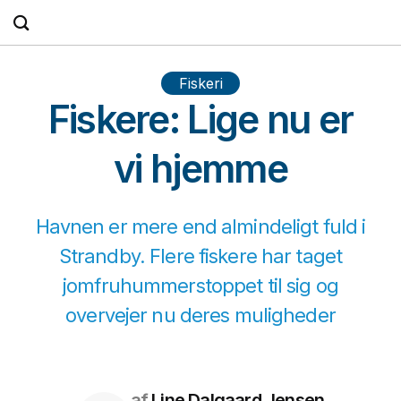
Fortsæt
til
indhold
Fiskeri
Fiskere: Lige nu er
vi hjemme
Havnen er mere end almindeligt fuld i
Strandby. Flere fiskere har taget
jomfruhummerstoppet til sig og
overvejer nu deres muligheder
af
Line Dalgaard Jensen