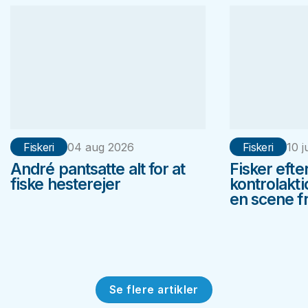
Fiskeri
04 aug 2026
Fiskeri
10 j
André pantsatte alt for at
Fisker efte
fiske hesterejer
kontrolakt
en scene fr
Se flere artikler