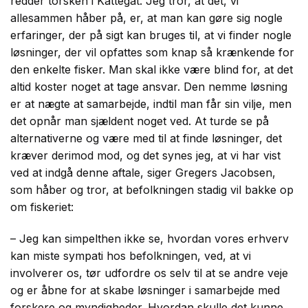
redder torsken i Kattegat. Jeg tror, at det, vi
allesammen håber på, er, at man kan gøre sig nogle
erfaringer, der på sigt kan bruges til, at vi finder nogle
løsninger, der vil opfattes som knap så krænkende for
den enkelte fisker. Man skal ikke være blind for, at det
altid koster noget at tage ansvar. Den nemme løsning
er at nægte at samarbejde, indtil man får sin vilje, men
det opnår man sjældent noget ved. At turde se på
alternativerne og være med til at finde løsninger, det
kræver derimod mod, og det synes jeg, at vi har vist
ved at indgå denne aftale, siger Gregers Jacobsen,
som håber og tror, at befolkningen stadig vil bakke op
om fiskeriet:
– Jeg kan simpelthen ikke se, hvordan vores erhverv
kan miste sympati hos befolkningen, ved, at vi
involverer os, tør udfordre os selv til at se andre veje
og er åbne for at skabe løsninger i samarbejde med
forskere og myndigheder. Hvordan skulle det kunne