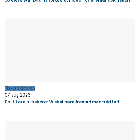
56 ejere står bag ny folkeejet model for grønlandsk fiskeri
Fiskerisektoren
07 aug 2026
Politikere til fiskere: Vi skal bare fremad med fuld fart