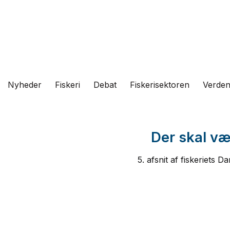
Fortsæt
til
indhold
Nyheder
Fiskeri
Debat
Fiskerisektoren
Verde
Der skal væ
5. afsnit af fiskeriets