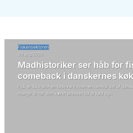
Fiskerisektoren
06 aug 2026
Madhistoriker ser håb for f
comeback i danskernes kø
Fisk er ikke blot en fødevare, men en central del af dansk k
mange år har den været presset ud af kød og...