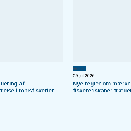
Fiskeri
09 jul 2026
ulering af
Nye regler om mærkn
else i tobisfiskeriet
fiskeredskaber træder 