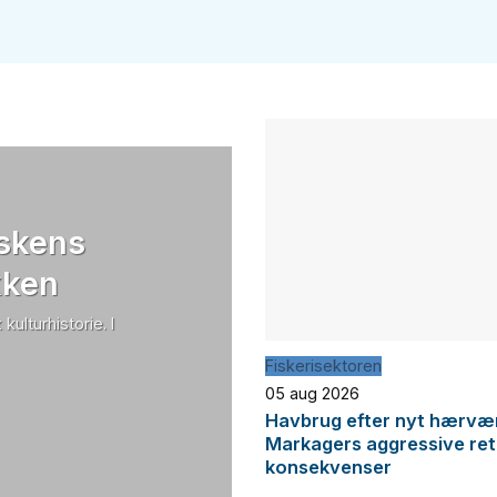
iskens
kken
ulturhistorie. I
Fiskerisektoren
05 aug 2026
Havbrug efter nyt hærværk
Markagers aggressive ret
konsekvenser