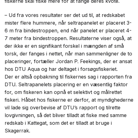
fiskerne skal fiske mere for at fange deres kvote.
– Ud fra vores resultater ser det ud til, at redskabet
mister flere hummere, når seltrapanelet er placeret 3-
6 m fra bindestroppen, end når panelet er placeret 4-
7 meter fra bindestroppen. Resultaterne viser også, at
der ikke er en signifikant forskel i mængden af små
torsk, der fanges i nettet, når man sammenligner de to
placeringer, fortæller Jordan P. Feekings, der er ansat
hos DTU Aqua og har deltaget i forsøgsfiskeriet.
Der er altså opbakning til fiskernes sag i rapporten fra
DTU. Seltrapanelets placering er en væsentlig faktor
for, om fiskeren kan opnå et selektivt og målrettet
fiskeri. Håbet hos fiskerne er derfor, at myndighederne
vil lade sig overbevise af DTU’s rapport og tilrette
lovgivningen, så det bliver tilladt at fiske med samme
redskab i Kattegat, som det er tilladt at bruge i
Skagerrak.