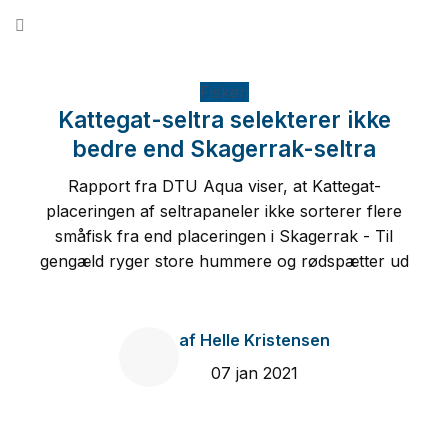
Fortsæt
til
indhold
Fiskeri
Kattegat-seltra selekterer ikke
bedre end Skagerrak-seltra
Rapport fra DTU Aqua viser, at Kattegat-
placeringen af seltrapaneler ikke sorterer flere
småfisk fra end placeringen i Skagerrak - Til
gengæld ryger store hummere og rødspætter ud
af
Helle Kristensen
07 jan 2021