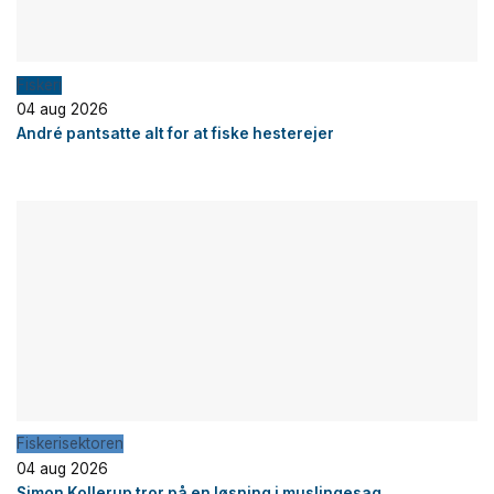
Fiskeri
04 aug 2026
André pantsatte alt for at fiske hesterejer
Fiskerisektoren
04 aug 2026
Simon Kollerup tror på en løsning i muslingesag