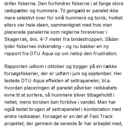
driller fiskerne. Den forhindrer fiskerne i at fange store
rødspætter og hummere. Til gengæld er panelet ikke
mere selektivt over for små hummere og torsk, hvilket
ellers var hele ideen, sammenlignet med hvis man
placerede panelerne som reglerne foreskriver i
Skagerrak, dvs. 4-7 meter fra bindestroppen. Sådan
lyder fiskernes indvending – og nu bakker en ny
rapport fra DTU Aqua op om netop den frustration.
Rapporten udkom i oktober og bygger på en række
forsøgsfiskerier, der er udført i juni og september. Her
testede DTU Aqua effekten af seltrapaneler, bl.a.
hvordan placeringen af panelet påvirker redskabets
evne til at sortere, så hummere bliver tilbageholdt i
nettet, mens torsken kan forblive i vandet. Man har
også testet brugen af seltrapanelet i kombination med
andre redskaber. Forsøget er en del af Fast Track
projektet, der gennem de seneste år har arbejdet med,