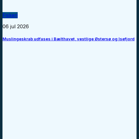
Fiskeri
06 jul 2026
Muslingeskrab udfases i Bælthavet, vestlige Østersø og Isefjord