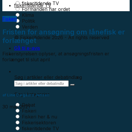
fiskeritidende TV
fiskeritidende TV
Formanden har ordet
Klima
Fiskeri
Politik
Verden
Fristen for ansøgning om lånefisk er
© Fiskeritidende 2026 - All rights reserved
forlænget
Gå til e-avis
Fiskeristyrelsen oplyser, at ansøgningsfristen er
forlænget til slut april
Søg i artikler eller debatindlæg
Søg i kategorier
af
Line Dalgaard Jensen
Debat
30 mar 2021
Fiskeri
Fiskeri her & nu
Fiskerisektoren
fiskeritidende TV