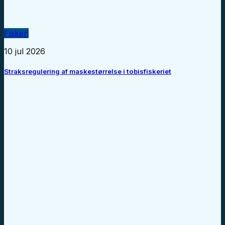
Fiskeri
10 jul 2026
Straksregulering af maskestørrelse i tobisfiskeriet