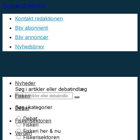
Fortsæt til indhold
Kontakt redaktionen
Bliv abonnent
Bliv annoncør
Nyhedsbrev
Nyheder
Søg i artikler eller debatindlæg
Fiskeri
Søg i kategorier
Debat
Debat
Fiskerisektoren
Fiskeri
Fiskeri her & nu
Verden
Fiskerisektoren