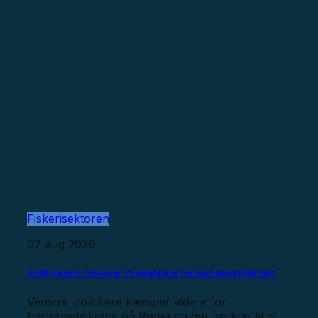
Fiskerisektoren
07 aug 2026
Politikere til fiskere: Vi skal bare fremad med fuld fart
Venstre-politikere kæmper videre for
hesterejefiskeriet på Rømø og gør sig klar til et