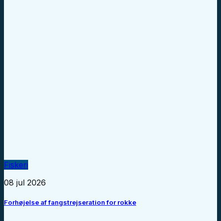
Fiskeri
08 jul 2026
Forhøjelse af fangstrejseration for rokke