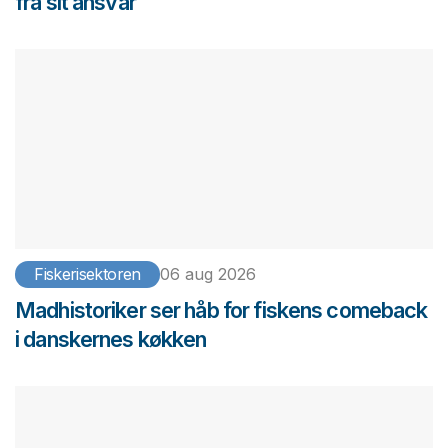
fra sit ansvar
Fiskerisektoren
06 aug 2026
Madhistoriker ser håb for fiskens comeback
i danskernes køkken