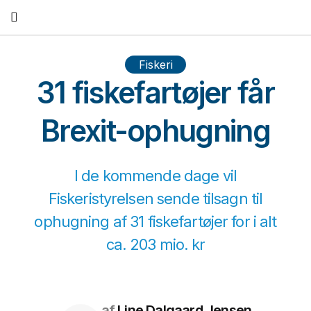
Fortsæt
til
indhold
Fiskeri
31 fiskefartøjer får
Brexit-ophugning
I de kommende dage vil
Fiskeristyrelsen sende tilsagn til
ophugning af 31 fiskefartøjer for i alt
ca. 203 mio. kr
af
Line Dalgaard Jensen