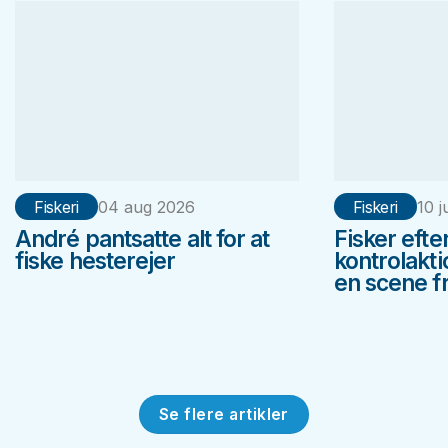
Fiskeri
04 aug 2026
Fiskeri
10 j
André pantsatte alt for at
Fisker efte
fiske hesterejer
kontrolakt
en scene fr
Se flere artikler