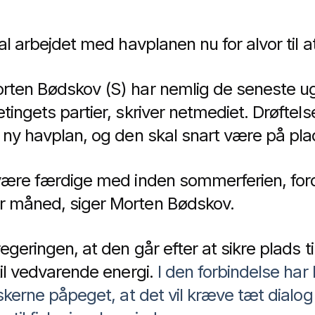
al arbejdet med havplanen nu for alvor til at
rten Bødskov (S) har nemlig de seneste ug
tingets partier, skriver netmediet. Drøftel
n ny havplan, og den skal snart være på pl
 være færdige med inden sommerferien, ford
r måned, siger Morten Bødskov.
egeringen, at den går efter at sikre plads ti
til vedvarende energi.
I den forbindelse ha
iskerne påpeget, at det vil kræve tæt dialog