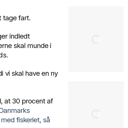
 tage fart.
er indledt
serne skal munde i
ads.
i vi skal have en ny
l, at 30 procent af
r Danmarks
 med fiskeriet, så