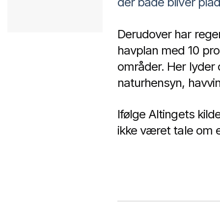
der både bliver plads
Derudover har regeri
havplan med 10 pro
områder. Her lyder 
naturhensyn, havvind
Ifølge Altingets kil
ikke været tale om 