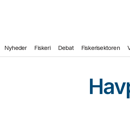
Fortsæt
til
indhold
Nyheder
Fiskeri
Debat
Fiskerisektoren
Havp