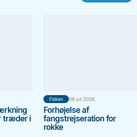
Fiskeri
08 jul 2026
ærkning
Forhøjelse af
 træder i
fangstrejseration for
rokke