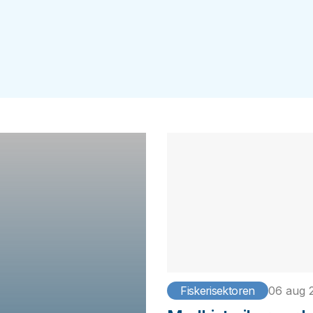
Fiskerisektoren
06 aug 