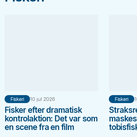
Fiskeri
10 jul 2026
Fiskeri
1
Fisker efter dramatisk
Straksr
kontrolaktion: Det var som
maskest
en scene fra en film
tobisfis