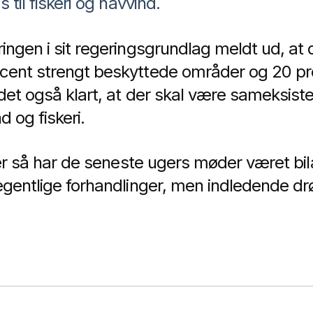
 til fiskeri og havvind.
ngen i sit regeringsgrundlag meldt ud, at 
cent strengt beskyttede områder og 20 p
det også klart, at der skal være sameksis
 og fiskeri.
der så har de seneste ugers møder været bil
egentlige forhandlinger, men indledende dr