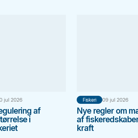
0 jul 2026
Fiskeri
09 jul 2026
egulering af
Nye regler om m
ørrelse i
af fiskeredskaber
keriet
kraft