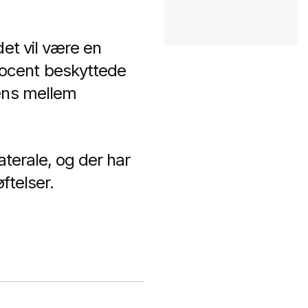
det vil være en
rocent beskyttede
tens mellem
aterale, og der har
øftelser.