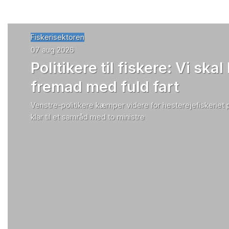
Fiskerisektoren
07 aug 2026
Politikere til fiskere: Vi skal
fremad med fuld fart
Venstre-politikere kæmper videre for hesterejefiskeriet
klar til et samråd med to ministre