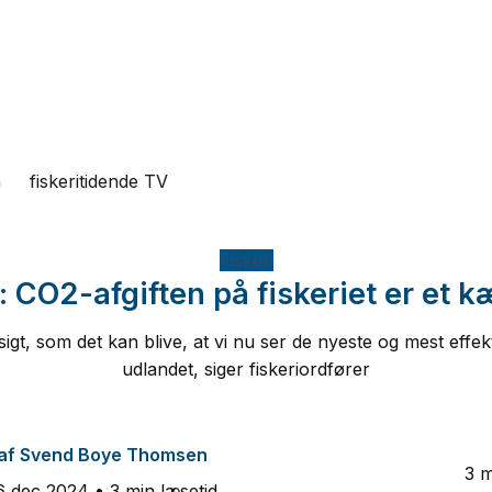
n
fiskeritidende TV
Fiskeri
: CO2-afgiften på fiskeriet er et 
t, som det kan blive, at vi nu ser de nyeste og mest effektiv
udlandet, siger fiskeriordfører
af
Svend Boye Thomsen
3 m
6 dec 2024
• 3 min læsetid