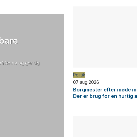
 bare
 på Rømø og gør sig
Politik
07 aug 2026
Borgmester efter møde me
Der er brug for en hurtig 