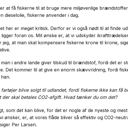
r at få fiskerne til at bruge mere miljøvenlige brændstoffe
den dieselolie, fiskerne anvender i dag.
det her er meget kritisk. Derfor er vi også nødt til at finde 
ligger foran os. Mit ønske er, at vi udskyder ikrafttrædels
r jeg, at man skal kompensere fiskerne krone til krone, sig
tive.
r man i andre lande giver tilskud til brændstof, fordi det er s
kere. Det kommer til at give en enorm skævvridning, fordi fi
 han.
fartøjer blive solgt til udlandet, fordi fiskerne ikke kan få 
t der skal betales CO2-afgift. Hvad tænker du om det?
, som det kan blive, for det er nogle af de nyeste og mest e
, vi ønsker, er, at vores flåde bliver så effektiv og CO2-neut
 siger Per Larsen.