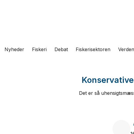
Fortsæt
til
indhold
Nyheder
Fiskeri
Debat
Fiskerisektoren
Verde
Konservative
Det er så uhensigtsmæssig
1