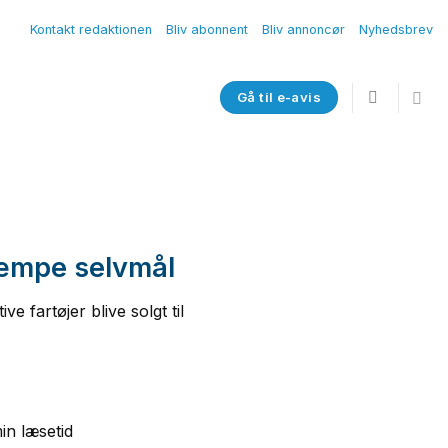
Kontakt redaktionen
Bliv abonnent
Bliv annoncør
Nyhedsbrev
Gå til e-avis
kæmpe selvmål
e fartøjer blive solgt til
in læsetid