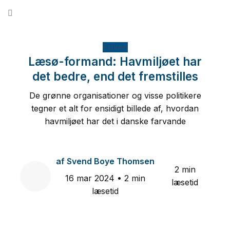
Fortsæt
til
indhold
Fiskeri
Læsø-formand: Havmiljøet har
det bedre, end det fremstilles
De grønne organisationer og visse politikere
tegner et alt for ensidigt billede af, hvordan
havmiljøet har det i danske farvande
af
Svend Boye Thomsen
2 min
16 mar 2024
• 2 min
læsetid
læsetid