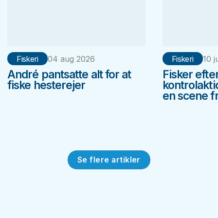
Fiskeri
04 aug 2026
Fiskeri
10 j
André pantsatte alt for at
Fisker efte
fiske hesterejer
kontrolakt
en scene fr
Se flere artikler