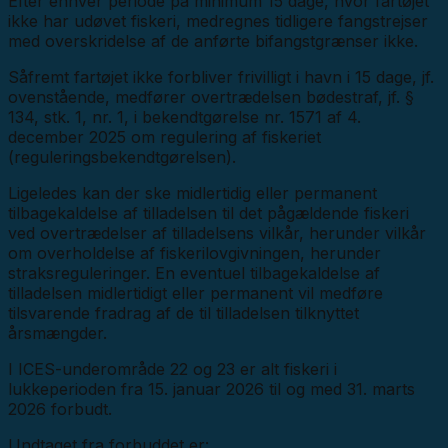
Efter enhver periode på minimum 15 dage, hvor fartøjet
ikke har udøvet fiskeri, medregnes tidligere fangstrejser
med overskridelse af de anførte bifangstgrænser ikke.
Såfremt fartøjet ikke forbliver frivilligt i havn i 15 dage, jf.
ovenstående, medfører overtrædelsen bødestraf, jf. §
134, stk. 1, nr. 1, i bekendtgørelse nr. 1571 af 4.
december 2025 om regulering af fiskeriet
(reguleringsbekendtgørelsen).
Ligeledes kan der ske midlertidig eller permanent
tilbagekaldelse af tilladelsen til det pågældende fiskeri
ved overtrædelser af tilladelsens vilkår, herunder vilkår
om overholdelse af fiskerilovgivningen, herunder
straksreguleringer. En eventuel tilbagekaldelse af
tilladelsen midlertidigt eller permanent vil medføre
tilsvarende fradrag af de til tilladelsen tilknyttet
årsmængder.
I ICES-underområde 22 og 23 er alt fiskeri i
lukkeperioden fra 15. januar 2026 til og med 31. marts
2026 forbudt.
Undtaget fra forbuddet er: