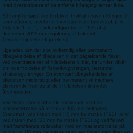
med overskridelse af de anførte bifangstgrænser ikke.
Såfremt fartøjet ikke forbliver frivilligt i havn i 15 dage, jf.
ovenstående, medfører overtrædelsen bødestraf, jf. §
134, stk. 1, nr. 1, i bekendtgørelse nr. 1571 af 4.
december 2025 om regulering af fiskeriet
(reguleringsbekendtgørelsen).
Ligeledes kan der ske midlertidig eller permanent
tilbagekaldelse af tilladelsen til det pågældende fiskeri
ved overtrædelser af tilladelsens vilkår, herunder vilkår
om overholdelse af fiskerilovgivningen, herunder
straksreguleringer. En eventuel tilbagekaldelse af
tilladelsen midlertidigt eller permanent vil medføre
tilsvarende fradrag af de til tilladelsen tilknyttet
årsmængder.
Ved fiskeri med slæbende redskaber med en
maskestørrelse på minimum 105 mm helmaske
(Bacoma), ved fiskeri med 115 mm helmaske (T90), eller
ved fiskeri med 120 mm helmaske (T90) og ved fiskeri
med faststående redskaber med en maskestørrelse på
minimum 110 mm helmaske samt ved fiskeri med liner og