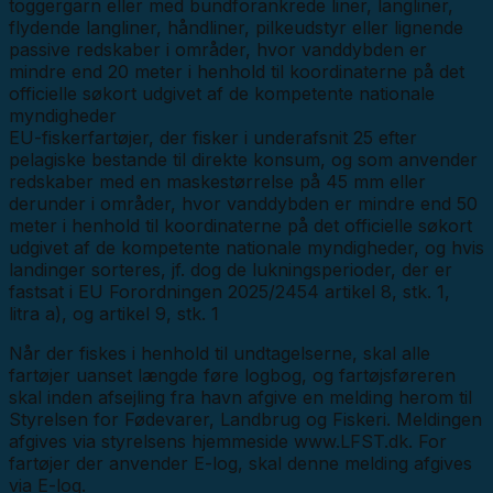
toggergarn eller med bundforankrede liner, langliner,
flydende langliner, håndliner, pilkeudstyr eller lignende
passive redskaber i områder, hvor vanddybden er
mindre end 20 meter i henhold til koordinaterne på det
officielle søkort udgivet af de kompetente nationale
myndigheder
EU-fiskerfartøjer, der fisker i underafsnit 25 efter
pelagiske bestande til direkte konsum, og som anvender
redskaber med en maskestørrelse på 45 mm eller
derunder i områder, hvor vanddybden er mindre end 50
meter i henhold til koordinaterne på det officielle søkort
udgivet af de kompetente nationale myndigheder, og hvis
landinger sorteres, jf. dog de lukningsperioder, der er
fastsat i EU Forordningen 2025/2454 artikel 8, stk. 1,
litra a), og artikel 9, stk. 1
Når der fiskes i henhold til undtagelserne, skal alle
fartøjer uanset længde føre logbog, og fartøjsføreren
skal inden afsejling fra havn afgive en melding herom til
Styrelsen for Fødevarer, Landbrug og Fiskeri. Meldingen
afgives via styrelsens hjemmeside www.LFST.dk. For
fartøjer der anvender E-log, skal denne melding afgives
via E-log.