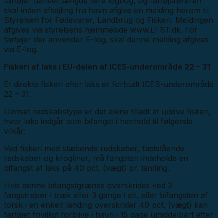
fartøjer uanset længde føre logbog, og fartøjsføreren
skal inden afsejling fra havn afgive en melding herom til
Styrelsen for Fødevarer, Landbrug og Fiskeri. Meldingen
afgives via styrelsens hjemmeside www.LFST.dk. For
fartøjer der anvender E-log, skal denne melding afgives
via E-log.
Fiskeri af laks i EU-delen af ICES-underområde 22 – 31
Et direkte fiskeri efter laks er forbudt ICES-underområde
22 – 31.
Uanset redskabstype er det alene tilladt at udøve fiskeri,
hvor laks indgår som bifangst i henhold til følgende
vilkår:
Ved fiskeri med slæbende redskaber, faststående
redskaber og krogliner, må fangsten indeholde en
bifangst af laks på 40 pct. (vægt) pr. landing.
Hvis denne bifangstgrænse overskrides ved 2
fangstrejser i træk eller 3 gange i alt, eller bifangsten af
torsk i en enkelt landing overskrider 49 pct. (vægt) kan
fartøjet frivilligt forblive i havn i 15 dage umiddelbart efter