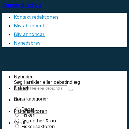
Fortsæt til indhold
Kontakt redaktionen
Bliv abonnent
Bliv annoncør
Nyhedsbrev
Nyheder
Søg i artikler eller debatindlæg
Fiskeri
Søg i kategorier
Debat
Debat
Fiskerisektoren
Fiskeri
Fiskeri her & nu
Verden
Fiskerisektoren