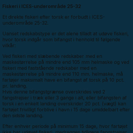
Fiskeri i ICES-underområde 25-32
Et direkte fiskeri efter torsk er forbudt i ICES-
underområde 25-32.
Uanset redskabstype er det alene tilladt at udøve fiskeri,
hvor torsk indgår som bifangst i henhold til følgende
vilkår:
Ved fiskeri med slæbende redskaber med en
maskestørrelse på mindre end 105 mm helmaske og ved
fiskeri med faststående redskaber med en
maskestørrelse på mindre end 110 mm. helmaske, må
fartøjer maksimalt have en bifangst af torsk på 10 pct.
pr. landing.
Hvis denne bifangstgrænse overskrides ved 2
fangstrejser i træk eller 3 gange i alt, eller bifangsten af
torsk i en enkelt landing overskrider 20 pct. (vægt) kan
fartøjet frivilligt forblive i havn i 15 dage umiddelbart efter
den sidste landing.
Efter enhver periode på minimum 15 dage, hvor fartøjet
ikke har udøvet fiskeri, medregnes tidligere fangstrejser