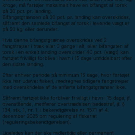
kroge, må fartøjer maksimalt have en bifangst af torsk
på 30 pct. pr. landing.
Bifangstgrænsen på 30 pct. pr. landing kan overskrides,
såfremt den samlede bifangst af torsk i levende vægt er
på 50 kg. eller derunder.
Hvis denne bifangstgrænse overskrides ved 2
fangstrejser i træk eller 3 gange i alt, eller bifangsten af
torsk i en enkelt landing overskrider 40 pct. (vægt) kan
fartøjet frivilligt forblive i havn i 15 dage umiddelbart efter
den sidste landing.
Efter enhver periode på minimum 15 dage, hvor fartøjet
ikke har udøvet fiskeri, medregnes tidligere fangstrejser
med overskridelse af de anførte bifangstgrænser ikke.
Såfremt fartøjet ikke forbliver frivilligt i havn i 15 dage, jf.
ovenstående, medfører overtrædelsen bødestraf, jf. §
134, stk. 1, nr. 1, i bekendtgørelse nr. 1571 af 4.
december 2025 om regulering af fiskeriet
(reguleringsbekendtgørelsen).
Ligeledes kan der ske midlertidig eller permanent