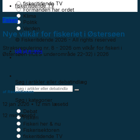
fiskeritidende TV
fiskeritidende TV
Formanden har ordet
Klima
Fiskeri
Politik
Verden
Nye vilkår for fiskeriet i Østersøen
© Fiskeritidende 2026 - All rights reserved
Straksregulering nr. 8 - 2026 om vilkår for fiskeri i
Gå til e-avis
Østersøen (ICES underområde 22–32) i 2026
Søg i artikler eller debatindlæg
af
Redaktionen
Søg i kategorier
12 jan 2026
• 12 min læsetid
Debat
12 min læsetid
Fiskeri
Fiskeri her & nu
Fiskerisektoren
fiskeritidende TV