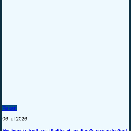
Fiskeri
06 jul 2026
Muslingeskrab udfases i Bælthavet, vestlige Østersø og Isefjord