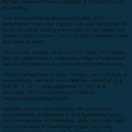
fartøjer maksimalt have en bifangst af torsk på 10 pct.
pr. landing.
Hvis denne bifangstgrænse overskrides ved 2
fangstrejser i træk eller 3 gange i alt, eller bifangsten af
torsk i en enkelt landing overskrider 20 pct. (vægt) kan
fartøjet frivilligt forblive i havn i 15 dage umiddelbart efter
den sidste landing.
Efter enhver periode på minimum 15 dage, hvor fartøjet
ikke har udøvet fiskeri, medregnes tidligere fangstrejser
med overskridelse af de anførte bifangstgrænser ikke.
Såfremt fartøjet ikke forbliver frivilligt i havn i 15 dage, jf.
ovenstående, medfører overtrædelsen bødestraf, jf. §
134, stk. 1, nr. 1, i bekendtgørelse nr. 1571 af 4.
december 2025 om regulering af fiskeriet
(reguleringsbekendtgørelsen).
Ligeledes kan der ske midlertidig eller permanent
tilbagekaldelse af tilladelsen til det pågældende fiskeri
ved overtrædelser af tilladelsens vilkår, herunder vilkår
om overholdelse af fiskerilovgivningen, herunder