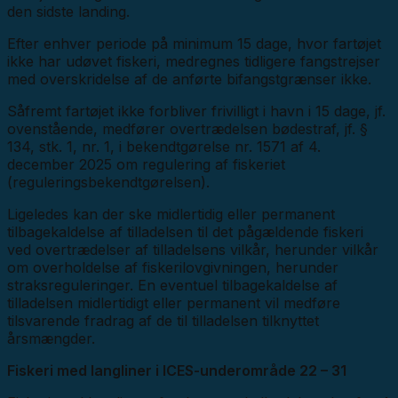
den sidste landing.
Efter enhver periode på minimum 15 dage, hvor fartøjet
ikke har udøvet fiskeri, medregnes tidligere fangstrejser
med overskridelse af de anførte bifangstgrænser ikke.
Såfremt fartøjet ikke forbliver frivilligt i havn i 15 dage, jf.
ovenstående, medfører overtrædelsen bødestraf, jf. §
134, stk. 1, nr. 1, i bekendtgørelse nr. 1571 af 4.
december 2025 om regulering af fiskeriet
(reguleringsbekendtgørelsen).
Ligeledes kan der ske midlertidig eller permanent
tilbagekaldelse af tilladelsen til det pågældende fiskeri
ved overtrædelser af tilladelsens vilkår, herunder vilkår
om overholdelse af fiskerilovgivningen, herunder
straksreguleringer. En eventuel tilbagekaldelse af
tilladelsen midlertidigt eller permanent vil medføre
tilsvarende fradrag af de til tilladelsen tilknyttet
årsmængder.
Fiskeri med langliner i ICES-underområde 22 – 31