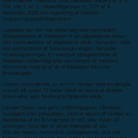
ovenstående, medfører overtrædelsen bødestraf, jf. §
134, stk. 1, nr. 1, i bekendtgørelse nr. 1571 af 4.
december 2025 om regulering af fiskeriet
(reguleringsbekendtgørelsen).
Ligeledes kan der ske midlertidig eller permanent
tilbagekaldelse af tilladelsen til det pågældende fiskeri
ved overtrædelser af tilladelsens vilkår, herunder vilkår
om overholdelse af fiskerilovgivningen, herunder
straksreguleringer. En eventuel tilbagekaldelse af
tilladelsen midlertidigt eller permanent vil medføre
tilsvarende fradrag af de til tilladelsen tilknyttet
årsmængder.
Uanset ovennævnte, er det for fartøjer med en længde
overalt på under 12 meter tilladt at udøve et direkte
fiskeri efter sild i henhold til følgende vilkår:
Fartøjet fisker med garn, indfiltringsgarn, håndliner,
bundgarn eller pilkeudstyr, samt at ejeren af fartøjet er i
besiddelse af en årsmængde af sild, eller fisker på
ordninger, hvor der er afsat mængder af sild.
Når der fiskes i henhold til undtagelserne, skal alle