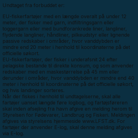
Undtaget fra forbuddet er:
EU-fiskerfartøjer med en længde overalt på under 12
meter, der fisker med garn, indfiltringsgarn eller
toggergarn eller med bundforankrede liner, langliner,
flydende langliner, håndliner, pilkeudstyr eller lignende
passive redskaber i områder, hvor vanddybden er
mindre end 20 meter i henhold til koordinaterne på det
officielle søkort.
EU-fiskerfartøjer, der fisker i underafsnit 24 efter
pelagiske bestande til direkte konsum, og som anvender
redskaber med en maskestørrelse på 45 mm eller
derunder i områder, hvor vanddybden er mindre end 40
meter i henhold til koordinaterne på det officielle søkort,
og hvis landinger sorteres.
Når der fiskes i henhold til undtagelserne, skal alle
fartøjer uanset længde føre logbog, og fartøjsføreren
skal inden afsejling fra havn afgive en melding herom til
Styrelsen for Fødevarer, Landbrug og Fiskeri. Meldingen
afgives via styrelsens hjemmeside www.LFST.dk. For
fartøjer der anvender E-log, skal denne melding afgives
via E-log.