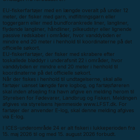
EU-fiskerfartøjer med en længde overalt på under 12
meter, der fisker med garn, indfiltringsgarn eller
toggergarn eller med bundforankrede liner, langliner,
flydende langliner, håndliner, pilkeudstyr eller lignende
passive redskaber i områder, hvor vanddybden er
mindre end 20 meter i henhold til koordinaterne på det
officielle søkort.
EU-fiskerfartøjer, der fisker med skrabere efter
toskallede bløddyr i underafsnit 22 i områder, hvor
vanddybden er mindre end 20 meter i henhold til
koordinaterne på det officielle søkort.
Når der fiskes i henhold til undtagelserne, skal alle
fartøjer uanset længde føre logbog, og fartøjsføreren
skal inden afsejling fra havn afgive en melding herom til
Styrelsen for Fødevarer, Landbrug og Fiskeri. Meldingen
afgives via styrelsens hjemmeside www.LFST.dk. For
fartøjer der anvender E-log, skal denne melding afgives
via E-log.
I ICES-underområde 24 er alt fiskeri i lukkeperioden fra
15. maj 2026 til og med 15. august 2026 forbudt.