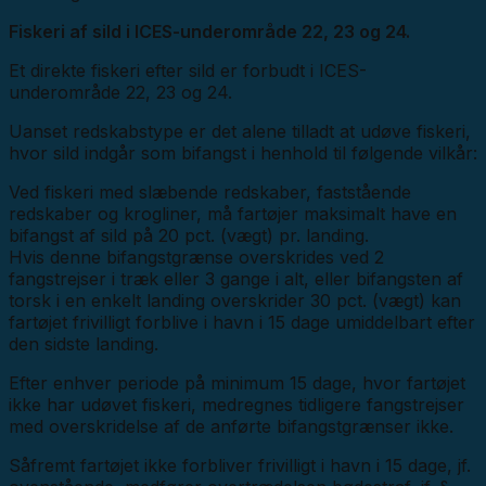
Fiskeri af sild i ICES-underområde 22, 23 og 24.
Et direkte fiskeri efter sild er forbudt i ICES-
underområde 22, 23 og 24.
Uanset redskabstype er det alene tilladt at udøve fiskeri,
hvor sild indgår som bifangst i henhold til følgende vilkår:
Ved fiskeri med slæbende redskaber, faststående
redskaber og krogliner, må fartøjer maksimalt have en
bifangst af sild på 20 pct. (vægt) pr. landing.
Hvis denne bifangstgrænse overskrides ved 2
fangstrejser i træk eller 3 gange i alt, eller bifangsten af
torsk i en enkelt landing overskrider 30 pct. (vægt) kan
fartøjet frivilligt forblive i havn i 15 dage umiddelbart efter
den sidste landing.
Efter enhver periode på minimum 15 dage, hvor fartøjet
ikke har udøvet fiskeri, medregnes tidligere fangstrejser
med overskridelse af de anførte bifangstgrænser ikke.
Såfremt fartøjet ikke forbliver frivilligt i havn i 15 dage, jf.