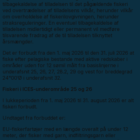
tilbagekaldelse af tilladelsen til det pågældende fiskeri
ved overtrædelser af tilladelsens vilkår, herunder vilkår
om overholdelse af fiskerilovgivningen, herunder
straksreguleringer. En eventuel tilbagekaldelse af
tilladelsen midlertidigt eller permanent vil medføre
tilsvarende fradrag af de til tilladelsen tilknyttet
årsmængder.
Det er forbudt fra den 1. maj 2026 til den 31. juli 2026 at
fiske efter pelagiske bestande med aktive redskaber i
områder uden for 12 sømil målt fra basislinjerne i
underafsnit 25, 26, 27, 28.2, 29 og vest for breddegrad
24°00’Ø i underafsnit 32.
Fiskeri i ICES-underområde 25 og 26
I lukkeperioden fra 1. maj 2026 til 31. august 2026 er alt
fiskeri forbudt.
Undtaget fra forbuddet er:
EU-fiskerfartøjer med en længde overalt på under 12
meter, der fisker med garn, indfiltringsgarn eller