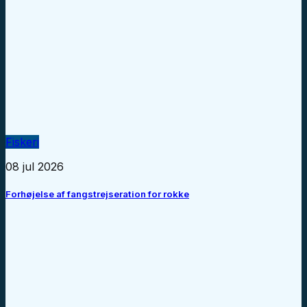
Fiskeri
08 jul 2026
Forhøjelse af fangstrejseration for rokke