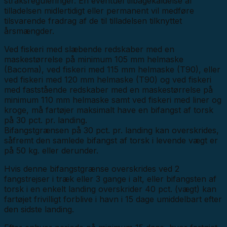
straksreguleringer. En eventuel tilbagekaldelse af
tilladelsen midlertidigt eller permanent vil medføre
tilsvarende fradrag af de til tilladelsen tilknyttet
årsmængder.
Ved fiskeri med slæbende redskaber med en
maskestørrelse på minimum 105 mm helmaske
(Bacoma), ved fiskeri med 115 mm helmaske (T90), eller
ved fiskeri med 120 mm helmaske (T90) og ved fiskeri
med faststående redskaber med en maskestørrelse på
minimum 110 mm helmaske samt ved fiskeri med liner og
kroge, må fartøjer maksimalt have en bifangst af torsk
på 30 pct. pr. landing.
Bifangstgrænsen på 30 pct. pr. landing kan overskrides,
såfremt den samlede bifangst af torsk i levende vægt er
på 50 kg. eller derunder.
Hvis denne bifangstgrænse overskrides ved 2
fangstrejser i træk eller 3 gange i alt, eller bifangsten af
torsk i en enkelt landing overskrider 40 pct. (vægt) kan
fartøjet frivilligt forblive i havn i 15 dage umiddelbart efter
den sidste landing.