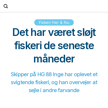
Fortsæt
til
indhold
Fiskeri Her & Nu
Det har været sløjt
fiskeri de seneste
måneder
Skipper på HG 88 Inge har oplevet et
svigtende fiskeri, og han overvejer at
sejle i andre farvande