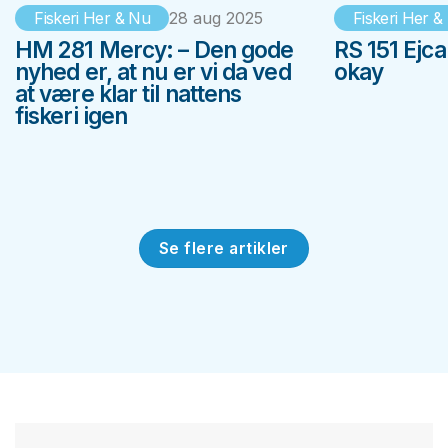
Fiskeri Her & Nu
28 aug 2025
Fiskeri Her &
HM 281 Mercy: – Den gode
RS 151 Ejca
nyhed er, at nu er vi da ved
okay
at være klar til nattens
fiskeri igen
Se flere artikler