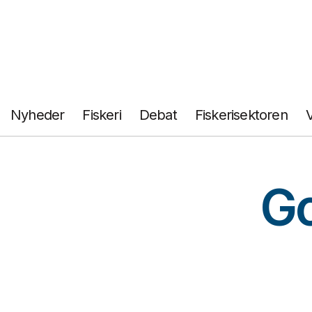
Fortsæt
til
indhold
Nyheder
Fiskeri
Debat
Fiskerisektoren
Go