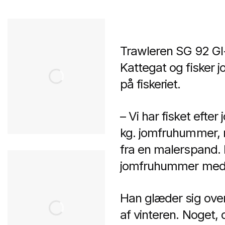
Trawleren SG 92 GI-
Kattegat og fisker 
på fiskeriet.
– Vi har fisket efte
kg. jomfruhummer, 
fra en malerspand. D
jomfruhummer med o
Han glæder sig over,
af vinteren. Noget,