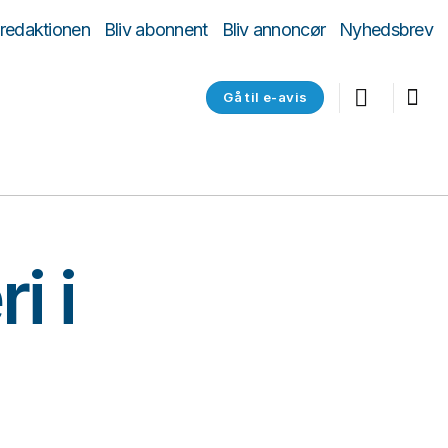
 redaktionen
Bliv abonnent
Bliv annoncør
Nyhedsbrev
Gå til e-avis
i i