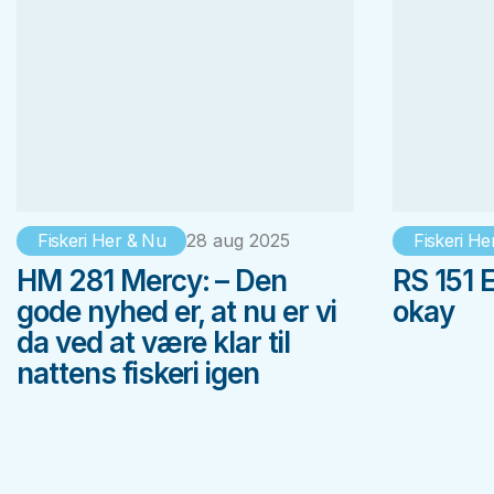
Fiskeri Her & Nu
28 aug 2025
Fiskeri He
HM 281 Mercy: – Den
RS 151 E
gode nyhed er, at nu er vi
okay
da ved at være klar til
nattens fiskeri igen