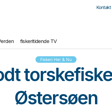
Kontakt
Verden
fiskeritidende TV
Fiskeri Her & Nu
dt torskefisker
Østersøen