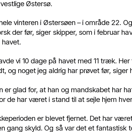
vestlige Østersø.
 hele vinteren i Østersøen – i område 22. Og 
sk der før, siger skipper, som i februar ha
 havet.
avde vi 10 dage på havet med 11 træk. Her 
ldt, og noget jeg aldrig har prøvet før, siger 
r glad for, at han og mandskabet har haf
r de har været i stand til at sejle hjem hve
ukkeperioden er blevet fjernet. Det har været
en gang skyld. Og så var det et fantastisk t