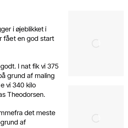
r i øjeblikket i
 fået en god start
odt. I nat fik vi 375
på grund af maling
e vi 340 kilo
mas Theodorsen.
hjemmefra det meste
 grund af