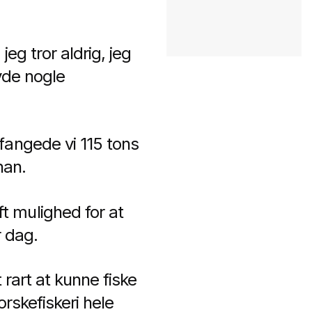
jeg tror aldrig, jeg
vde nogle
fangede vi 115 tons
han.
t mulighed for at
r dag.
 rart at kunne fiske
orskefiskeri hele