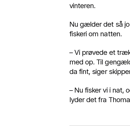
vinteren.
Nu gælder det så jo
fiskeri om natten.
– Vi prøvede et træ
med op. Til gengæld 
da fint, siger skip
– Nu fisker vi i nat
lyder det fra Thom