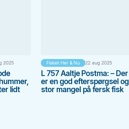
g 2025
Fiskeri Her & Nu
22 aug 2025
Gode
L 757 Aaltje Postma: – Der
hummer,
er en god efterspørgsel og
er lidt
stor mangel på fersk fisk