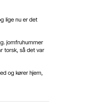
g lige nu er det
0 kg. jomfruhummer
r torsk, så det var
sted og kører hjem,