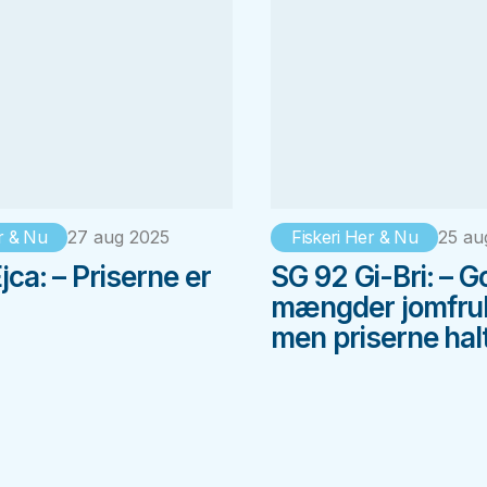
r & Nu
27 aug 2025
Fiskeri Her & Nu
25 au
jca: – Priserne er
SG 92 Gi-Bri: – 
mængder jomfru
men priserne halt