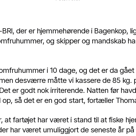
BRI, der er hjemmehørende i Bagenkop, ligge
jomfruhummer, og skipper og mandskab har
r jomfruhummer i 10 dage, og det er da gået g
men desværre måtte vi kassere de 85 kg. 
et er godt nok irriterende. Natten før havd
p, så det er en god start, fortæller Tho
 at fartøjet har været i stand til at fiske 
 der har været umuliggjort de seneste år på