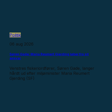
Politik
06 aug 2026
Søren Gade: Maria Reumert Gjerding løber fra sit
ansvar
Venstres fiskeriordfører, Søren Gade, langer
hårdt ud efter miljøminister Maria Reumert
Gjerding (SF)