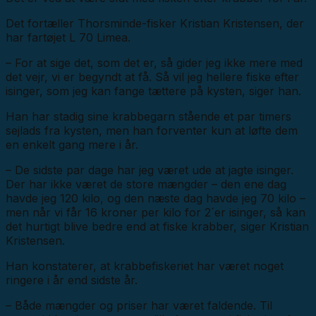
Det fortæller Thorsminde-fisker Kristian Kristensen, der
har fartøjet L 70 Limea.
– For at sige det, som det er, så gider jeg ikke mere med
det vejr, vi er begyndt at få. Så vil jeg hellere fiske efter
isinger, som jeg kan fange tættere på kysten, siger han.
Han har stadig sine krabbegarn stående et par timers
sejlads fra kysten, men han forventer kun at løfte dem
en enkelt gang mere i år.
– De sidste par dage har jeg været ude at jagte isinger.
Der har ikke været de store mængder – den ene dag
havde jeg 120 kilo, og den næste dag havde jeg 70 kilo –
men når vi får 16 kroner per kilo for 2´er isinger, så kan
det hurtigt blive bedre end at fiske krabber, siger Kristian
Kristensen.
Han konstaterer, at krabbefiskeriet har været noget
ringere i år end sidste år.
– Både mængder og priser har været faldende. Til