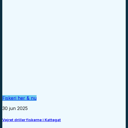
Fiskeri her & nu
30 jun 2025
Vejret driller fiskerne i Kattegat