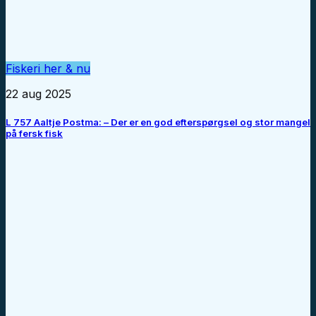
Fiskeri her & nu
22 aug 2025
L 757 Aaltje Postma: – Der er en god efterspørgsel og stor mangel
på fersk fisk