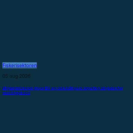
Fiskerisektoren
05 aug 2026
Miljøministeren giver EU og den tidligere regering skylden for
muslingekaos