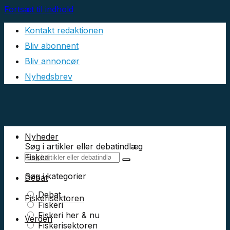
Fortsæt til indhold
Kontakt redaktionen
Bliv abonnent
Bliv annoncør
Nyhedsbrev
Nyheder
Søg i artikler eller debatindlæg
Fiskeri
Søg i kategorier
Debat
Debat
Fiskerisektoren
Fiskeri
Fiskeri her & nu
Verden
Fiskerisektoren