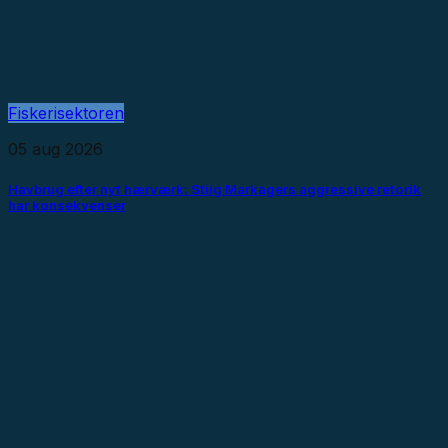
Fiskerisektoren
05 aug 2026
Havbrug efter nyt hærværk: Stiig Markagers aggressive retorik
har konsekvenser