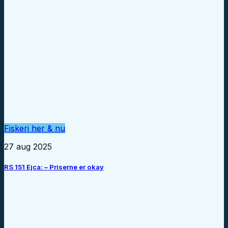
Fiskeri her & nu
27 aug 2025
RS 151 Ejca: – Priserne er okay