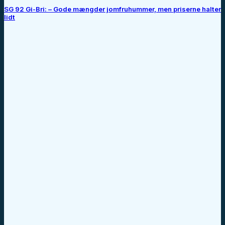
SG 92 Gi-Bri: – Gode mængder jomfruhummer, men priserne halter
lidt