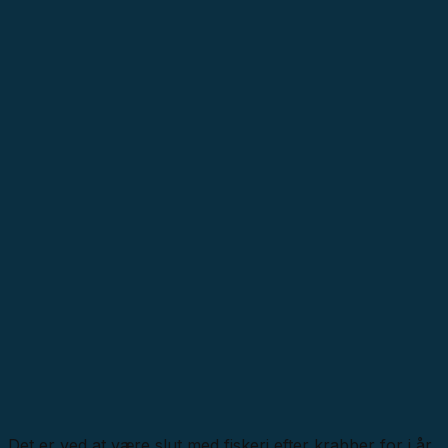
Det er ved at være slut med fiskeri efter krabber for i år.