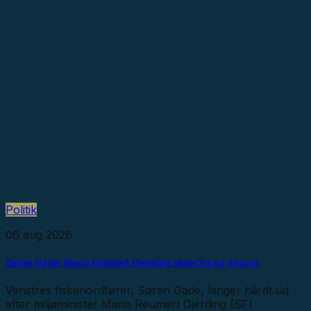
Politik
06 aug 2026
Søren Gade: Maria Reumert Gjerding løber fra sit ansvar
Venstres fiskeriordfører, Søren Gade, langer hårdt ud
efter miljøminister Maria Reumert Gjerding (SF)