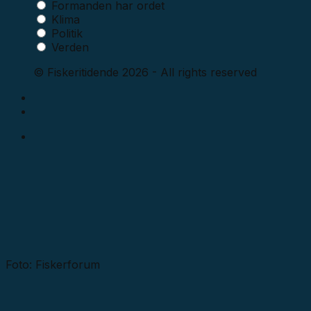
Formanden har ordet
Klima
Politik
Verden
© Fiskeritidende 2026 - All rights reserved
Foto: Fiskerforum