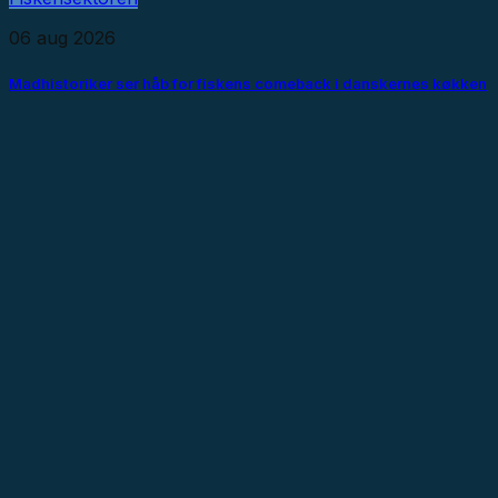
06 aug 2026
Madhistoriker ser håb for fiskens comeback i danskernes køkken