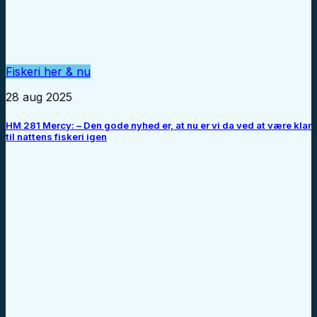
Fiskeri her & nu
28 aug 2025
HM 281 Mercy: – Den gode nyhed er, at nu er vi da ved at være klar
til nattens fiskeri igen