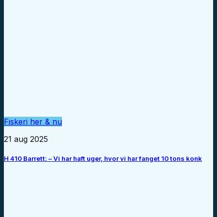
Fiskeri her & nu
21 aug 2025
H 410 Barrett: – Vi har haft uger, hvor vi har fanget 10 tons konk