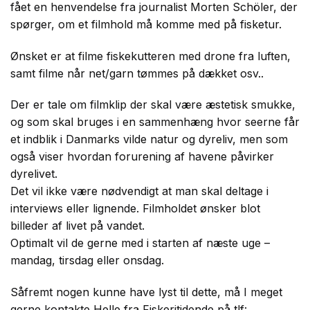
fået en henvendelse fra journalist Morten Schöler, der
spørger, om et filmhold må komme med på fisketur.
Ønsket er at filme fiskekutteren med drone fra luften,
samt filme når net/garn tømmes på dækket osv..
Der er tale om filmklip der skal være æstetisk smukke,
og som skal bruges i en sammenhæng hvor seerne får
et indblik i Danmarks vilde natur og dyreliv, men som
også viser hvordan forurening af havene påvirker
dyrelivet.
Det vil ikke være nødvendigt at man skal deltage i
interviews eller lignende. Filmholdet ønsker blot
billeder af livet på vandet.
Optimalt vil de gerne med i starten af næste uge –
mandag, tirsdag eller onsdag.
Såfremt nogen kunne have lyst til dette, må I meget
gerne kontakte Helle fra Fiskeritidende på tlf: