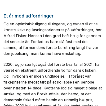
Et år med udfordringer
Og en optimistisk tilgang til tingene, og evnen til at se
konstruktivt og løsningsorienteret på udfordringer, har
Alfred Fisker Hansen i den grad haft brug for gennem
det seneste år. For lad os bare slå fast med det
samme, at formandens første beretning langt fra var
den jubelsang, man kunne have ønsket sig.
2020, og jo særligt også det første kvartal af 2021, har
været en ekstremt udfordrende tid for dansk fiskeri.
Og Thyborøn er ingen undtagelse. I foråret var
fiskepriserne meget tæt på et kollapse i en periode
over næsten 14 dage. Kvoterne lod sig meget tilbage at
ønske, og med en Brexit-aftale, der betød, at det
demersale fiskeri måtte betale en urimelig høj pris,
falder 2020 ind i samlingen af år, der bedst beskrives