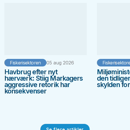
Fiskerisektoren
05 aug 2026
Fiskerisektor
Havbrug efter nyt
Miljøminis
hærværk: Stiig Markagers
den tidlige
aggressive retorik har
skylden fo
konsekvenser
Se flere artikler