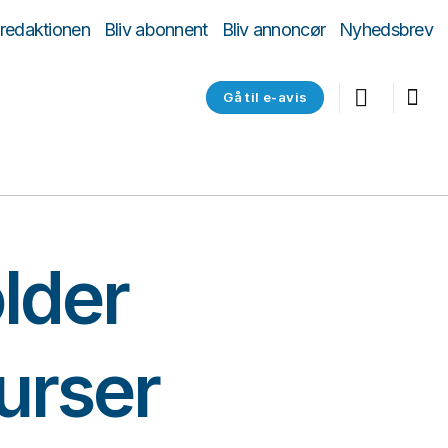
 redaktionen
Bliv abonnent
Bliv annoncør
Nyhedsbrev
Gå til e-avis
older
kurser