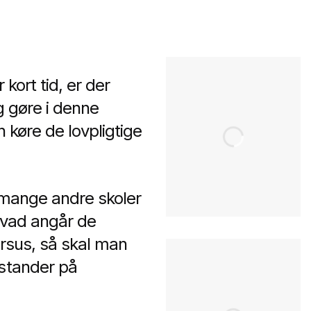
 kort tid, er der
ig gøre i denne
 køre de lovpligtige
m mange andre skoler
 hvad angår de
ursus, så skal man
rstander på