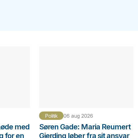
Politik
06 aug 2026
møde med
Søren Gade: Maria Reumert
g for en
Gjerding løber fra sit ansvar