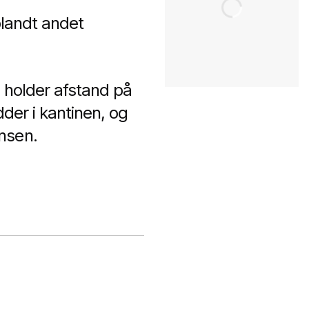
blandt andet
Vi holder afstand på
idder i kantinen, og
nsen.