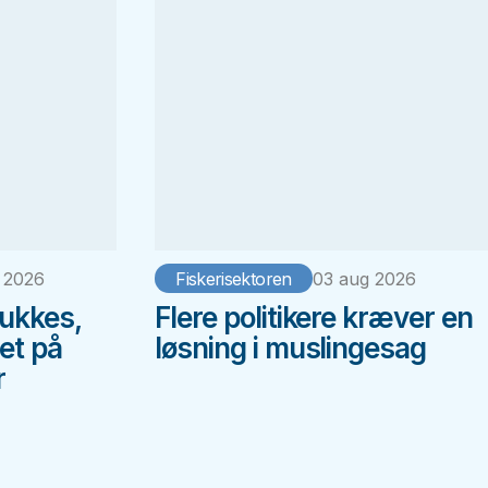
 2026
Fiskerisektoren
03 aug 2026
ukkes,
Flere politikere kræver en
et på
løsning i muslingesag
r