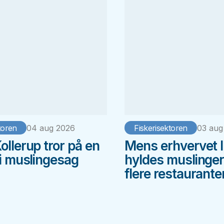
toren
04 aug 2026
Fiskerisektoren
03 aug
ollerup tror på en
Mens erhvervet l
 i muslingesag
hyldes muslinger
flere restaurante