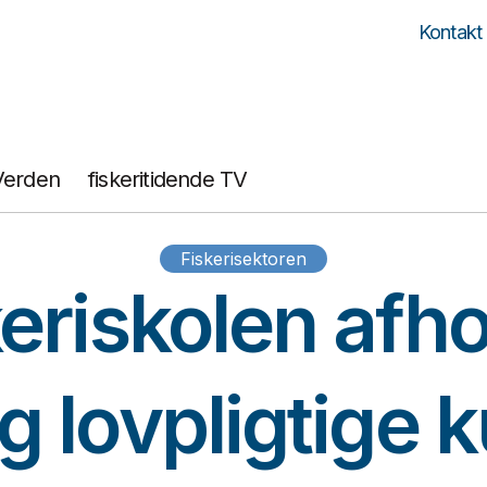
Kontakt
Verden
fiskeritidende TV
Fiskerisektoren
eriskolen afh
g lovpligtige 