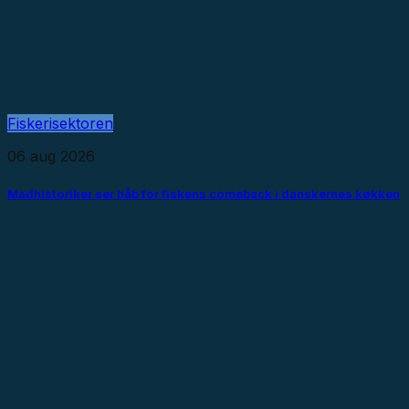
Fiskerisektoren
06 aug 2026
Madhistoriker ser håb for fiskens comeback i danskernes køkken