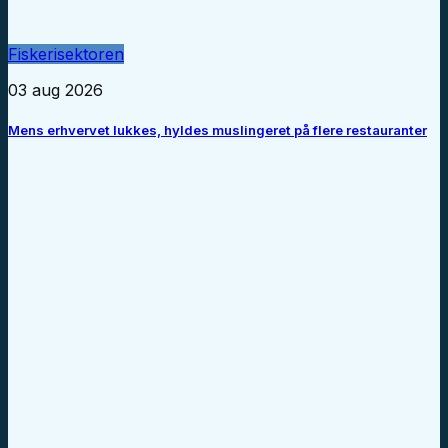
Fiskerisektoren
03 aug 2026
Mens erhvervet lukkes, hyldes muslingeret på flere restauranter