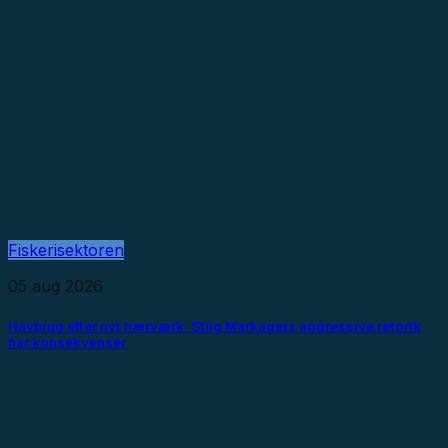
Fiskerisektoren
05 aug 2026
Havbrug efter nyt hærværk: Stiig Markagers aggressive retorik
har konsekvenser