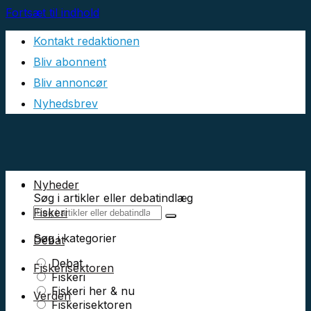
Fortsæt til indhold
Kontakt redaktionen
Bliv abonnent
Bliv annoncør
Nyhedsbrev
Nyheder
Søg i artikler eller debatindlæg
Fiskeri
Søg i kategorier
Debat
Debat
Fiskerisektoren
Fiskeri
Fiskeri her & nu
Verden
Fiskerisektoren