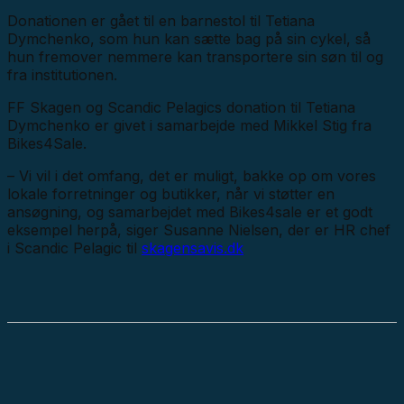
Donationen er gået til en barnestol til Tetiana
Dymchenko, som hun kan sætte bag på sin cykel, så
hun fremover nemmere kan transportere sin søn til og
fra institutionen.
FF Skagen og Scandic Pelagics donation til Tetiana
Dymchenko er givet i samarbejde med Mikkel Stig fra
Bikes4Sale.
– Vi vil i det omfang, det er muligt, bakke op om vores
lokale forretninger og butikker, når vi støtter en
ansøgning, og samarbejdet med Bikes4sale er et godt
eksempel herpå, siger Susanne Nielsen, der er HR chef
i Scandic Pelagic til
skagensavis.dk