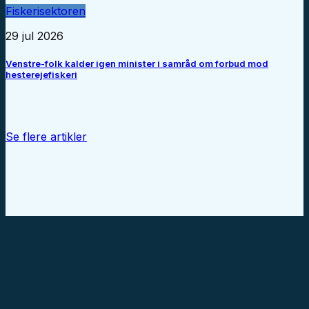
Fiskerisektoren
29 jul 2026
Venstre-folk kalder igen minister i samråd om forbud mod
hesterejefiskeri
Se flere artikler