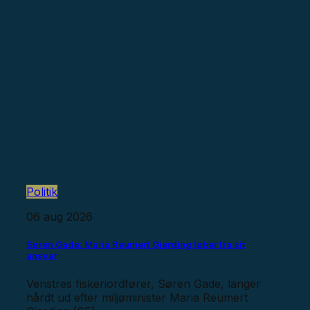
Politik
06 aug 2026
Søren Gade: Maria Reumert Gjerding løber fra sit
ansvar
Venstres fiskeriordfører, Søren Gade, langer
hårdt ud efter miljøminister Maria Reumert