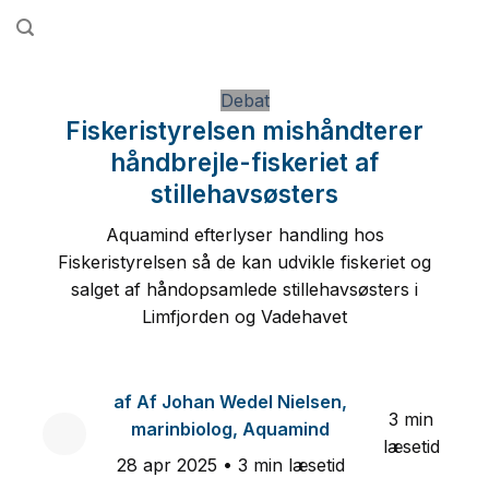
Fortsæt
til
indhold
Debat
Fiskeristyrelsen mishåndterer
håndbrejle-fiskeriet af
stillehavsøsters
Aquamind efterlyser handling hos
Fiskeristyrelsen så de kan udvikle fiskeriet og
salget af håndopsamlede stillehavsøsters i
Limfjorden og Vadehavet
af
Af Johan Wedel Nielsen,
3 min
marinbiolog, Aquamind
læsetid
28 apr 2025
• 3 min læsetid