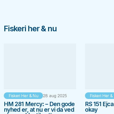
Fiskeri her & nu
Fiskeri Her & Nu
28 aug 2025
Fiskeri Her &
HM 281 Mercy: – Den gode
RS 151 Ejca
nyhed er, at nu er vi da ved
okay