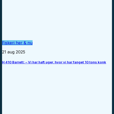
Fiskeri her & nu
21 aug 2025
H 410 Barrett: – Vi har haft uger, hvor vi har fanget 10 tons konk