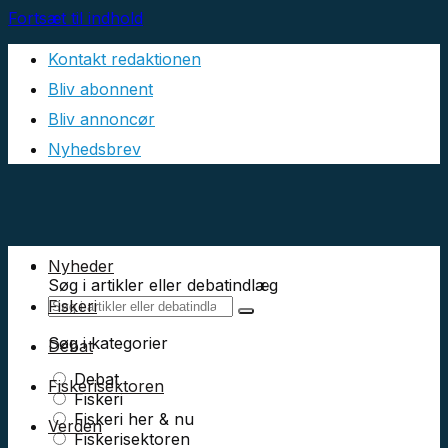
Fortsæt til indhold
Kontakt redaktionen
Bliv abonnent
Bliv annoncør
Nyhedsbrev
Nyheder
Søg i artikler eller debatindlæg
Fiskeri
Søg i kategorier
Debat
Debat
Fiskerisektoren
Fiskeri
Fiskeri her & nu
Verden
Fiskerisektoren