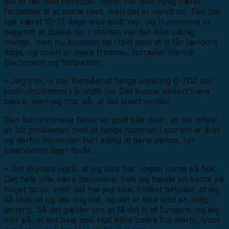
det er det altid heroppe. Vejret har ikke rigtig været
fantastisk til at starte med, men det er vendt nu. Der har
lige været 10-12 dage med godt vejr, og hummerne er
begyndt at dukke op. I starten var der ikke særlig
mange, men nu kommer de i takt med at vi får længere
dage, og solen er mere fremme, fortæller Henrik
Bechmann og fortsætter:
– Jeg tror, vi har formået at fange omkring 6-700 ton
jomfruhummere i år indtil nu. Det kunne sikkert være
bedre, men jeg tror på, at det snart vender.
Den bornholmske fisker er godt klar over, at der oftest
er lidt problemer med at fange hummer i starten af året,
og derfor forventer han aldrig at tjene penge, før
kalenderen siger forår.
– Det skyldes også, at jeg ikke har nogen kvote på fisk.
Det hele ville være nemmere, hvis jeg havde en kvote på
noget torsk, men det har jeg ikke, hvilket betyder, at jeg
så skal ud og leje mig ind, og det er ikke altid en billig
løsning. Så det gælder om at få det til at fungere, og jeg
tror på, at det hele nok skal blive bedre fra marts, lyder