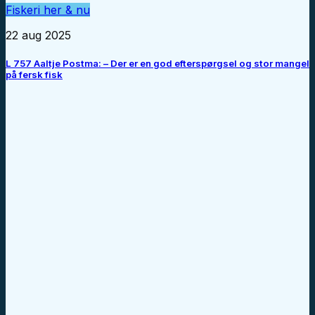
Fiskeri her & nu
22 aug 2025
L 757 Aaltje Postma: – Der er en god efterspørgsel og stor mangel
på fersk fisk