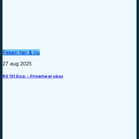
Fiskeri her & nu
27 aug 2025
RS 151 Ejca: – Priserne er okay