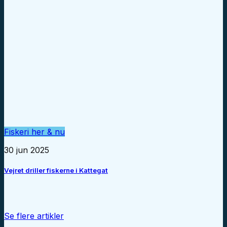
Fiskeri her & nu
30 jun 2025
Vejret driller fiskerne i Kattegat
Se flere artikler