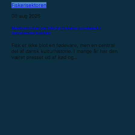
Fiskerisektoren
06 aug 2026
Madhistoriker ser håb for fiskens comeback i
danskernes køkken
Fisk er ikke blot en fødevare, men en central
del af dansk kulturhistorie. I mange år har den
været presset ud af kød og...