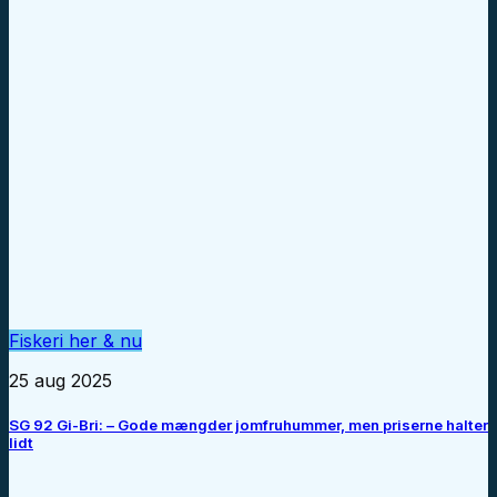
Fiskeri her & nu
25 aug 2025
SG 92 Gi-Bri: – Gode mængder jomfruhummer, men priserne halter
lidt