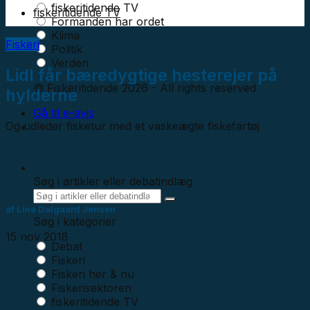
fiskeritidende TV
fiskeritidende TV
Formanden har ordet
Klima
Fiskeri
Politik
Verden
Lidl får bæredygtige hesterejer på
© Fiskeritidende 2026 - All rights reserved
hylderne
Gå til e-avis
Og udleder fisketur med et vaskeægte fiskefartøj
Søg i artikler eller debatindlæg
af
Line Dalgaard Jensen
Søg i kategorier
15 nov 2018
Debat
Fiskeri
Fiskeri her & nu
Fiskerisektoren
fiskeritidende TV