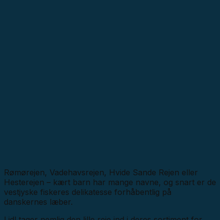
Rømørejen, Vadehavsrejen, Hvide Sande Rejen eller
Hesterejen – kært barn har mange navne, og snart er de
vestjyske fiskeres delikatesse forhåbentlig på
danskernes læber.
Lidl tager nemlig den lille reje ind i deres sortiment for