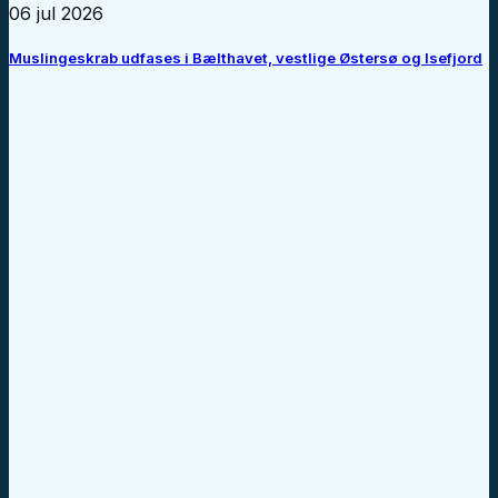
06 jul 2026
Muslingeskrab udfases i Bælthavet, vestlige Østersø og Isefjord