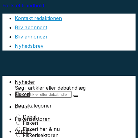
Fortsæt til indhold
Kontakt redaktionen
Bliv abonnent
Bliv annoncør
Nyhedsbrev
Nyheder
Søg i artikler eller debatindlæg
Fiskeri
Søg i kategorier
Debat
Debat
Fiskerisektoren
Fiskeri
Fiskeri her & nu
Verden
Fiskerisektoren