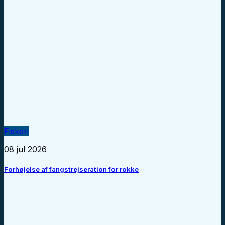
Fiskeri
08 jul 2026
Forhøjelse af fangstrejseration for rokke