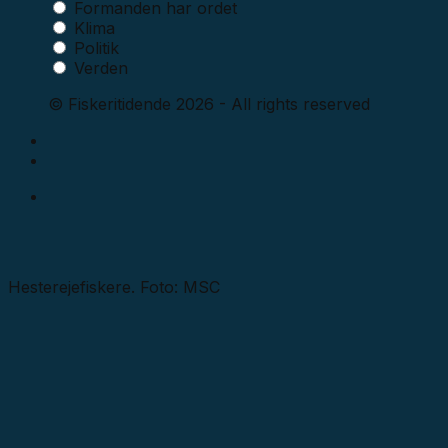
Formanden har ordet
Klima
Politik
Verden
© Fiskeritidende 2026 - All rights reserved
Hesterejefiskere. Foto: MSC