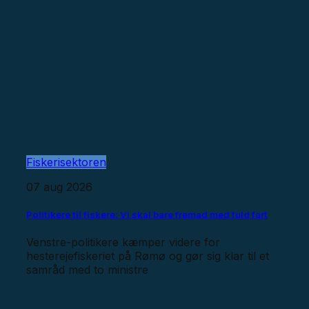
Fiskerisektoren
07 aug 2026
Politikere til fiskere: Vi skal bare fremad med fuld fart
Venstre-politikere kæmper videre for
hesterejefiskeriet på Rømø og gør sig klar til et
samråd med to ministre