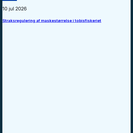
10 jul 2026
Straksregulering af maskestørrelse i tobisfiskeriet