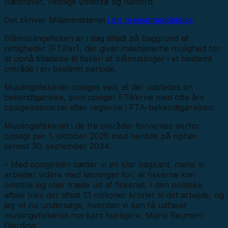
Bælthavet, vestlige Østersø og Isefjord.
Det skriver Miljøministeriet
i en pressemeddelelse
.
Blåmuslingefiskeri er i dag tilladt på baggrund af
rettigheder (FTA’er), der giver indehaverne mulighed for
at opnå tilladelse til fiskeri af blåmuslinger i et bestemt
område i en bestemt periode.
Muslingefiskeriet opsiges ved, at der udstedes en
bekendtgørelse, som opsiger FTA’erne med otte års
opsigelsesvarsel efter reglerne i FTA-bekendtgørelsen.
Muslingefiskeriet i de tre områder forventes derfor
opsagt per 1. oktober 2026 med henblik på ophør
senest 30. september 2034.
– Med opsigelsen sætter vi en klar bagkant, mens vi
arbejder videre med løsninger for, at fiskerne kan
omstille sig eller træde ud af fiskeriet. I den politiske
aftale blev der afsat 13 millioner kroner til det arbejde, og
jeg vil nu undersøge, hvordan vi kan få udfaset
muslingefiskeriet markant hurtigere, Maria Reumert
Gjerding.