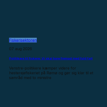
Fiskerisektoren
07 aug 2026
Politikere til fiskere: Vi skal bare fremad med fuld fart
Venstre-politikere kæmper videre for
hesterejefiskeriet på Rømø og gør sig klar til et
samråd med to ministre