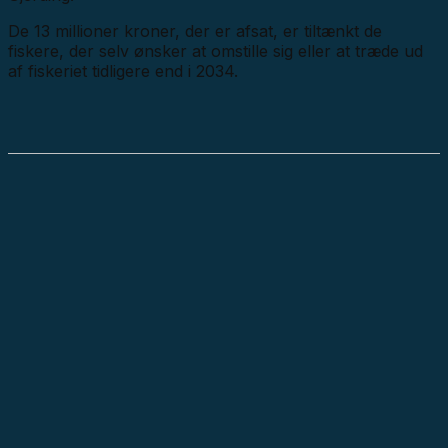
De 13 millioner kroner, der er afsat, er tiltænkt de
fiskere, der selv ønsker at omstille sig eller at træde ud
af fiskeriet tidligere end i 2034.