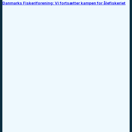
Danmarks Fiskeriforening: Vi fortsætter kampen for ålefiskeriet