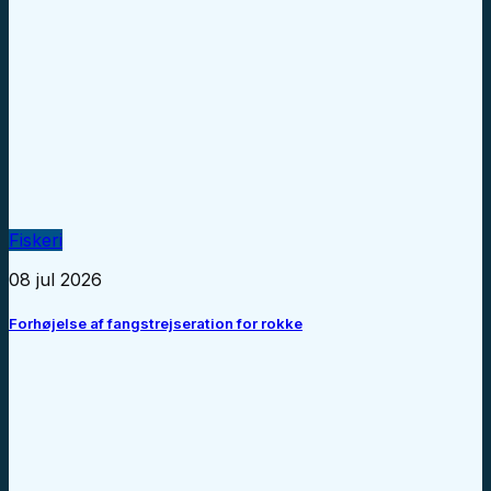
Fiskeri
08 jul 2026
Forhøjelse af fangstrejseration for rokke