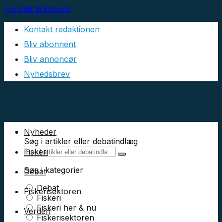
Fortsæt til indhold
Kontakt redaktionen
Bliv abonnent
Bliv annoncør
Nyhedsbrev
Nyheder
Søg i artikler eller debatindlæg
Fiskeri
Søg i kategorier
Debat
Debat
Fiskerisektoren
Fiskeri
Fiskeri her & nu
Verden
Fiskerisektoren