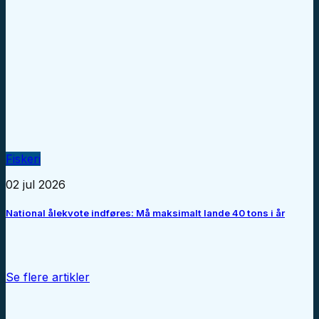
Fiskeri
02 jul 2026
National ålekvote indføres: Må maksimalt lande 40 tons i år
Se flere artikler