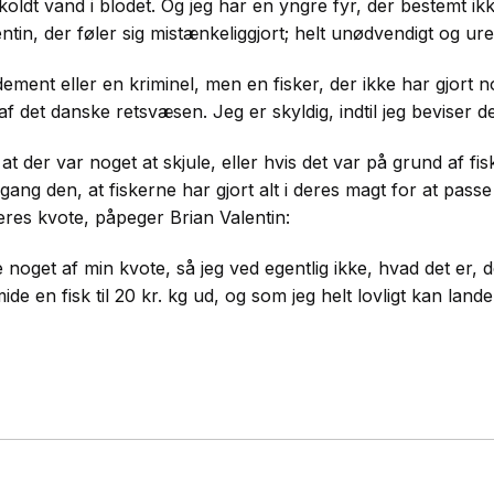
 koldt vand i blodet. Og jeg har en yngre fyr, der bestemt ik
entin, der føler sig mistænkeliggjort; helt unødvendigt og ure
ment eller en kriminel, men en fisker, der ikke har gjort 
f det danske retsvæsen. Jeg er skyldig, indtil jeg beviser d
 at der var noget at skjule, eller hvis det var på grund af fis
gang den, at fiskerne har gjort alt i deres magt for at pass
deres kvote, påpeger Brian Valentin:
noget af min kvote, så jeg ved egentlig ikke, hvad det er, d
de en fisk til 20 kr. kg ud, og som jeg helt lovligt kan lande