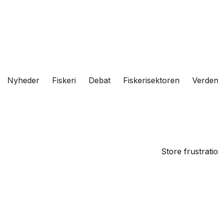
Fortsæt
til
indhold
Nyheder
Fiskeri
Debat
Fiskerisektoren
Verde
Store frustrati