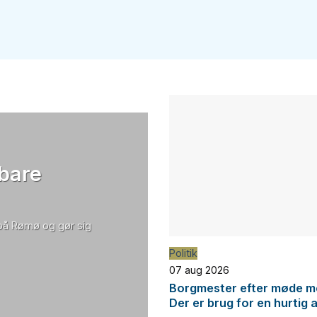
 bare
 på Rømø og gør sig
Politik
07 aug 2026
Borgmester efter møde me
Der er brug for en hurtig 