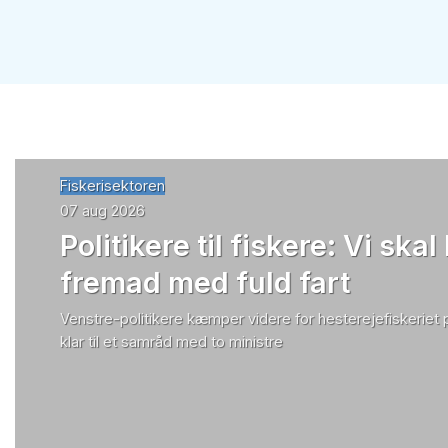
Fiskerisektoren
07 aug 2026
Politikere til fiskere: Vi skal
fremad med fuld fart
Venstre-politikere kæmper videre for hesterejefiskeriet
klar til et samråd med to ministre