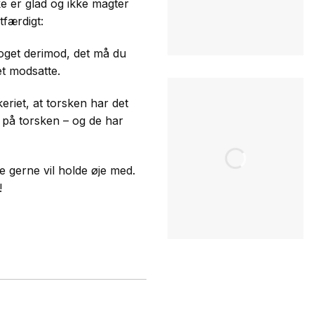
ke er glad og ikke magter
tfærdigt:
noget derimod, det må du
et modsatte.
keriet, at torsken har det
e på torsken – og de har
e gerne vil holde øje med.
!