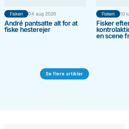
Fiskeri
04 aug 2026
Fiskeri
10 j
André pantsatte alt for at
Fisker efte
fiske hesterejer
kontrolakt
en scene fr
Se flere artikler