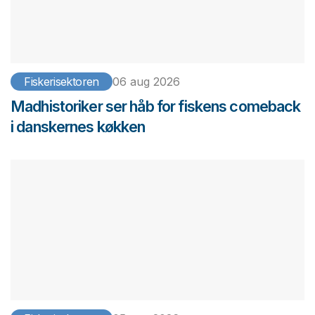
Fiskerisektoren
06 aug 2026
Madhistoriker ser håb for fiskens comeback
i danskernes køkken