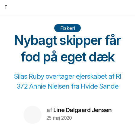
Fortsæt
til
indhold
Fiskeri
Nybagt skipper får
fod på eget dæk
Silas Ruby overtager ejerskabet af RI
372 Annie Nielsen fra Hvide Sande
af
Line Dalgaard Jensen
25 maj 2020