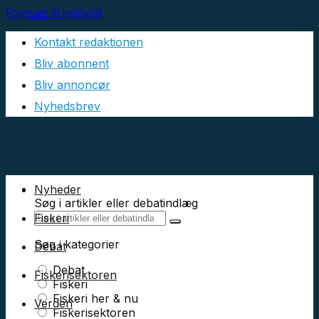
Fortsæt til indhold
Kontakt redaktionen
Bliv abonnent
Bliv annoncør
Nyhedsbrev
Nyheder
Søg i artikler eller debatindlæg
Fiskeri
Søg i kategorier
Debat
Debat
Fiskerisektoren
Fiskeri
Fiskeri her & nu
Verden
Fiskerisektoren