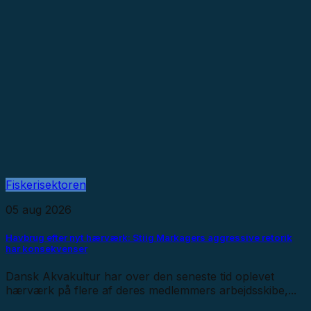
Fiskerisektoren
05 aug 2026
Havbrug efter nyt hærværk: Stiig Markagers aggressive retorik
har konsekvenser
Dansk Akvakultur har over den seneste tid oplevet
hærværk på flere af deres medlemmers arbejdsskibe,...