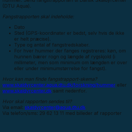
(DTU Aqua).
Fangstrapporten skal indeholde:
Dato
Sted (GPS-koordinater er bedst, selv hvis de ikke
er helt præcise).
Type og antal af fangstredskaber.
For hver hummer der fanges registreres: køn, om
hunnen bærer rogn og længde af rygskjold (i
millimeter, men som minimum om længden er over
eller under minimumstørrelse for fangst).
Hvor kan man finde fangstrapport-skema?
www.skaldyrcenter.aqua.dtu.dk/forskning/hummer
eller
www.skaldyrcenter.dk
samt nedenfor.
Hvor skal rapporten sendes til?
Via email:
skaldyrcenter@aqua.dtu.dk
Via telefon/sms: 29 62 13 11 med billeder af rapporter