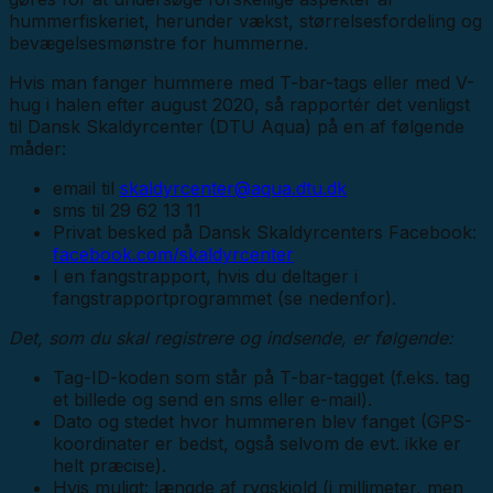
hummerfiskeriet, herunder vækst, størrelsesfordeling og
bevægelsesmønstre for hummerne.
Hvis man fanger hummere med T-bar-tags eller med V-
hug i halen efter august 2020, så rapportér det venligst
til Dansk Skaldyrcenter (DTU Aqua) på en af følgende
måder:
email til
skaldyrcenter@aqua.dtu.dk
sms til 29 62 13 11
Privat besked på Dansk Skaldyrcenters Facebook:
facebook.com/skaldyrcenter
I en fangstrapport, hvis du deltager i
fangstrapportprogrammet (se nedenfor).
Det, som du skal registrere og indsende, er følgende:
Tag-ID-koden som står på T-bar-tagget (f.eks. tag
et billede og send en sms eller e-mail).
Dato og stedet hvor hummeren blev fanget (GPS-
koordinater er bedst, også selvom de evt. ikke er
helt præcise).
Hvis muligt: længde af rygskjold (i millimeter, men