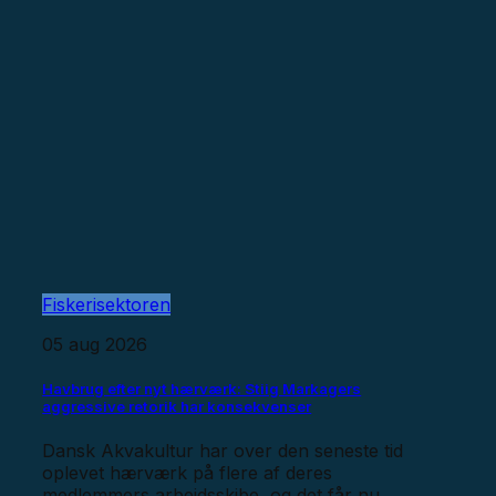
Fiskerisektoren
05 aug 2026
Havbrug efter nyt hærværk: Stiig Markagers
aggressive retorik har konsekvenser
Dansk Akvakultur har over den seneste tid
oplevet hærværk på flere af deres
medlemmers arbejdsskibe, og det får nu