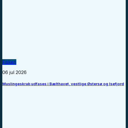
Fiskeri
06 jul 2026
Muslingeskrab udfases i Bælthavet, vestlige Østersø og Isefjord