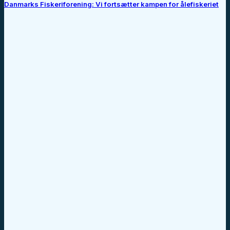
Danmarks Fiskeriforening: Vi fortsætter kampen for ålefiskeriet