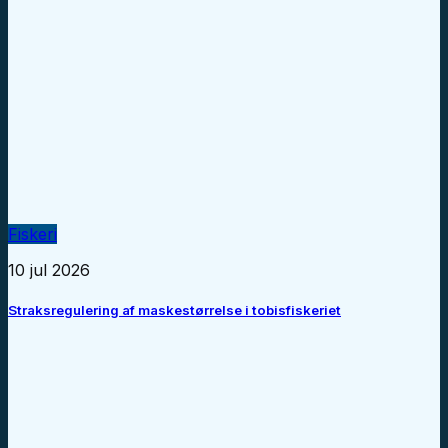
Fiskeri
10 jul 2026
Straksregulering af maskestørrelse i tobisfiskeriet