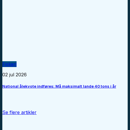
Fiskeri
02 jul 2026
National ålekvote indføres: Må maksimalt lande 40 tons i år
Se flere artikler