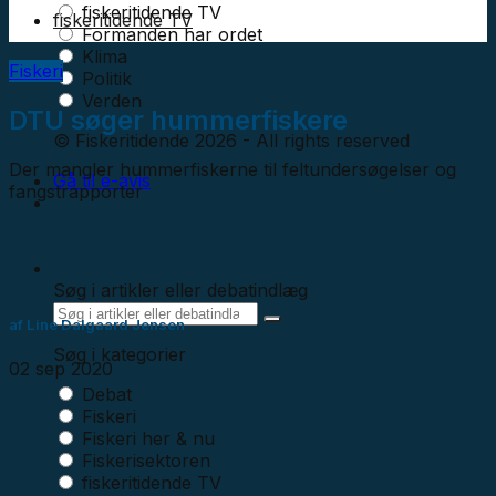
fiskeritidende TV
fiskeritidende TV
Formanden har ordet
Klima
Fiskeri
Politik
Verden
DTU søger hummerfiskere
© Fiskeritidende 2026 - All rights reserved
Der mangler hummerfiskerne til feltundersøgelser og
Gå til e-avis
fangstrapporter
Søg i artikler eller debatindlæg
af
Line Dalgaard Jensen
Søg i kategorier
02 sep 2020
Debat
Fiskeri
Fiskeri her & nu
Fiskerisektoren
fiskeritidende TV