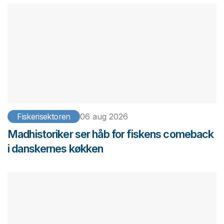
Fiskerisektoren
06 aug 2026
Madhistoriker ser håb for fiskens comeback
i danskernes køkken