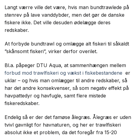
Langt værre ville det være, hvis man bundtrawlede på
stenrev på lave vanddybder, men det gør de danske
fiskere ikke. Det ville desuden ødelægge deres
redskaber.
At forbyde bundtrawl og omlægge alt fiskeri til såkaldt
”skånsomt fiskeri”, virker derfor overilet.
Bl.a. påpeger DTU Aqua, at sammenhængen mellem
forbud mod trawlfiskeri og vækst i fiskebestandene
er
uklar – og hvis man omlægger til andre redskaber, så
har det andre konsekvenser, så som negativ effekt på
havpattedyr og havfugle, samt flere mistede
fiskeredskaber.
Endelig så er der det famøse ålegræs. Ålegræs er uden
tvivl gavnligt for havnaturen, og her er trawlfiskeri
absolut ikke et problem, da det foregår fra 15-20