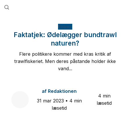
Fortsæt
til
indhold
Fiskeri
Faktatjek: Ødelægger bundtrawl
naturen?
Flere politikere kommer med kras kritik af
trawlfiskeriet. Men deres påstande holder ikke
vand...
af
Redaktionen
4 min
31 mar 2023
• 4 min
læsetid
læsetid