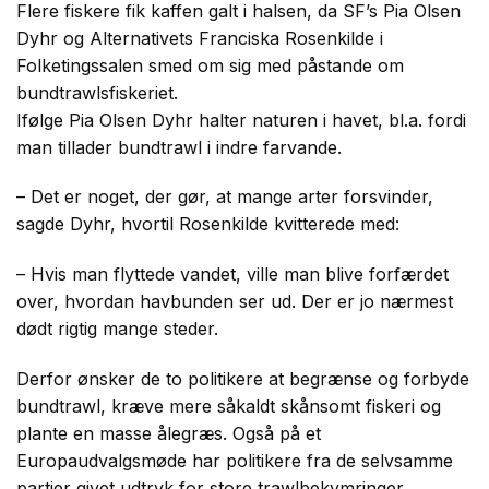
Flere fiskere fik kaffen galt i halsen, da SF’s Pia Olsen
Dyhr og Alternativets Franciska Rosenkilde i
Folketingssalen smed om sig med påstande om
bundtrawlsfiskeriet.
Ifølge Pia Olsen Dyhr halter naturen i havet, bl.a. fordi
man tillader bundtrawl i indre farvande.
– Det er noget, der gør, at mange arter forsvinder,
sagde Dyhr, hvortil Rosenkilde kvitterede med:
– Hvis man flyttede vandet, ville man blive forfærdet
over, hvordan havbunden ser ud. Der er jo nærmest
dødt rigtig mange steder.
Derfor ønsker de to politikere at begrænse og forbyde
bundtrawl, kræve mere såkaldt skånsomt fiskeri og
plante en masse ålegræs. Også på et
Europaudvalgsmøde har politikere fra de selvsamme
partier givet udtryk for store trawlbekymringer.