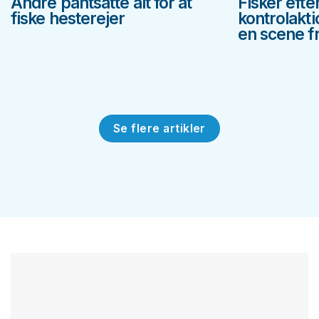
André pantsatte alt for at
Fisker efte
fiske hesterejer
kontrolakt
en scene fr
Se flere artikler