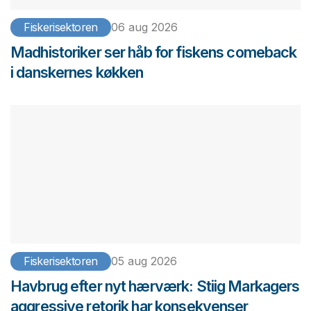
Fiskerisektoren
06 aug 2026
Madhistoriker ser håb for fiskens comeback
i danskernes køkken
Fiskerisektoren
05 aug 2026
Havbrug efter nyt hærværk: Stiig Markagers
aggressive retorik har konsekvenser