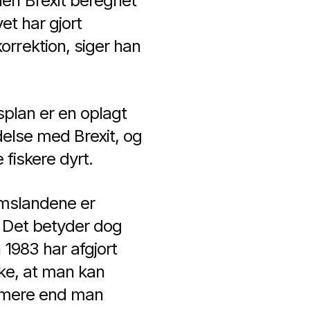
den Brexit beregnet
et har gjort
rrektion, siger han
splan er en oplagt
ndelse med Brexit, og
 fiskere dyrt.
emslandene er
. Det betyder dog
 1983 har afgjort
kke, at man kan
t mere end man