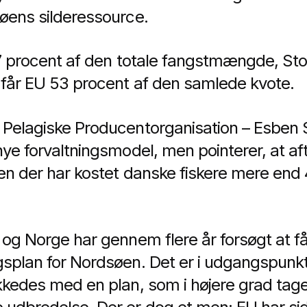
søens silderessource.
7,7 procent af den totale fangstmængde, Sto
 får EU 53 procent af den samlede kvote.
s Pelagiske Producentorganisation – Esben
 nye forvaltningsmodel, men pointerer, at a
en der har kostet danske fiskere mere end 4
 og Norge har gennem flere år forsøgt at få
gsplan for Nordsøen. Det er i udgangspunkte
ykkedes med en plan, som i højere grad tag