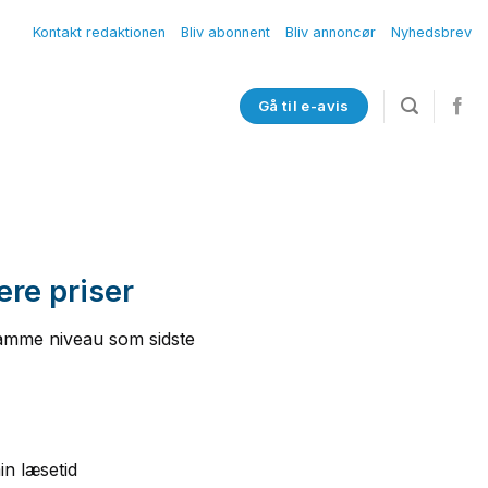
Kontakt redaktionen
Bliv abonnent
Bliv annoncør
Nyhedsbrev
Gå til e-avis
vere priser
 samme niveau som sidste
in læsetid