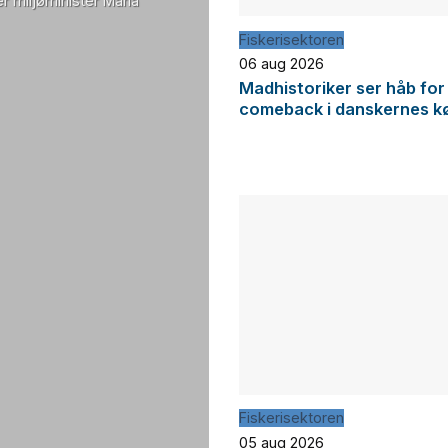
r miljøminister Maria
Fiskerisektoren
06 aug 2026
Madhistoriker ser håb for
comeback i danskernes k
Fiskerisektoren
05 aug 2026