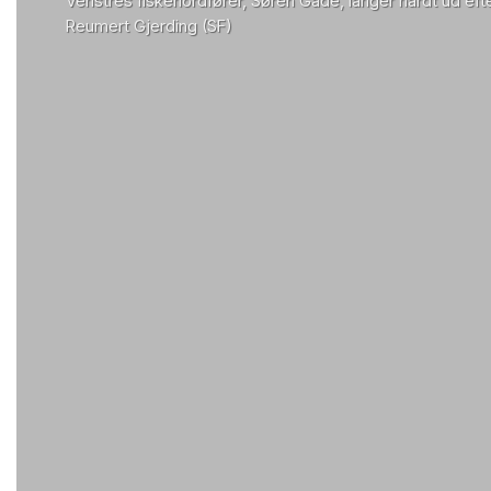
Venstres fiskeriordfører, Søren Gade, langer hårdt ud efte
Reumert Gjerding (SF)