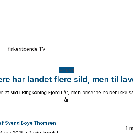
n
fiskeritidende TV
Fiskeri
re har landet flere sild, men til la
 af sild i Ringkøbing Fjord i år, men priserne holder ikke
år
af
Svend Boye Thomsen
1 m
4 jun 2025
• 1 min læsetid