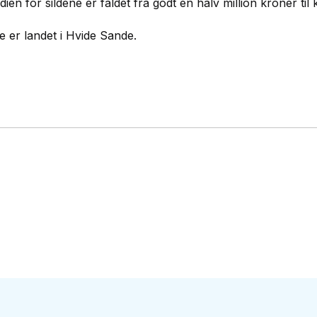
ien for sildene er faldet fra godt en halv million kroner til
e er landet i Hvide Sande.