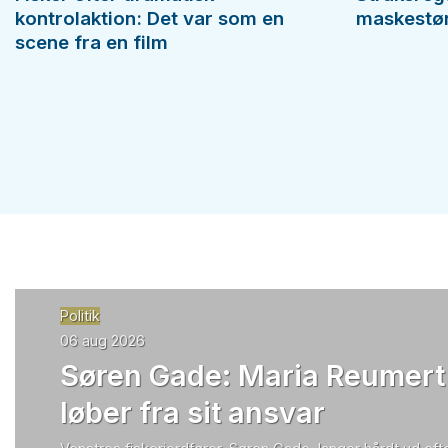
kontrolaktion: Det var som en
maskestørr
scene fra en film
Politik
06 aug 2026
Søren Gade: Maria Reumert
løber fra sit ansvar