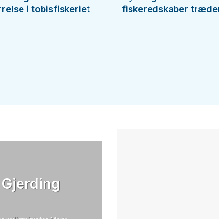
else i tobisfiskeriet
fiskeredskaber træder 
 Gjerding