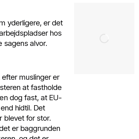
m yderligere, er det
0 arbejdspladser hos
e sagens alvor.
 efter muslinger er
isteren at fastholde
en dog fast, at EU-
end hidtil. Det
blevet for stor.
g det er baggrunden
eren, og det er