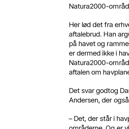
Natura2000-områder
Her lød det fra erhv
aftalebrud. Han ar
på havet og rammern
er dermed ikke i havp
Natura2000-områder
aftalen om havplan
Det svar godtog D
Andersen, der også 
– Det, der står i ha
områderne. Og er vi