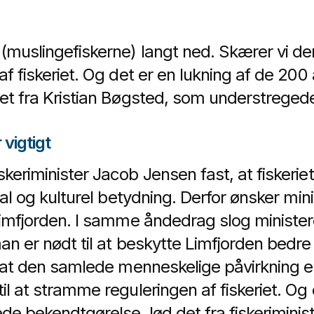
 (muslingefiskerne) langt ned. Skærer vi de
af fiskeriet. Og det er en lukning af de 20
det fra Kristian Bøgsted, som understreged
 vigtigt
keriminister Jacob Jensen fast, at fiskeriet
okal og kulturel betydning. Derfor ønsker min
 Limfjorden. I samme åndedrag slog minister
an er nødt til at beskytte Limfjorden bedre 
, at den samlede menneskelige påvirkning er 
til at stramme reguleringen af fiskeriet. O
e bekendtgørelse, lød det fra fiskeriminist