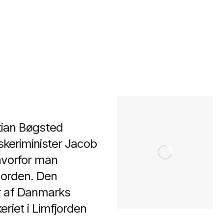
ian Bøgsted
skeriminister Jacob
hvorfor man
jorden. Den
år af Danmarks
riet i Limfjorden