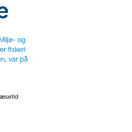
e
Miljø- og
r fiskeri
n, var på
læsetid