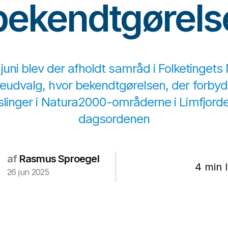
bekendtgørels
juni blev der afholdt samråd i Folketingets 
udvalg, hvor bekendtgørelsen, der forbyde
slinger i Natura2000-områderne i Limfjorde
dagsordenen
af
Rasmus Sproegel
4 min 
26 jun 2025