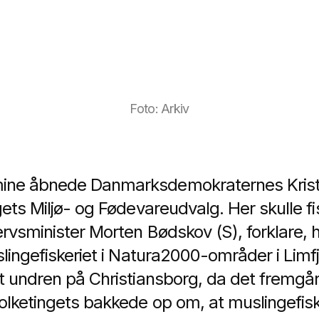
Foto: Arkiv
ine åbnede Danmarksdemokraternes Krist
ets Miljø- og Fødevareudvalg. Her skulle fi
rvsminister Morten Bødskov (S), forklare, 
slingefiskeriet i Natura2000-områder i Limf
t undren på Christiansborg, da det fremg
olketingets bakkede op om, at muslingefiske