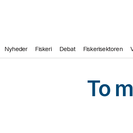
Fortsæt
til
indhold
Nyheder
Fiskeri
Debat
Fiskerisektoren
To m