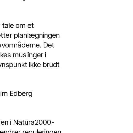
 tale om et
ætter planlægningen
 havområderne. Det
skes muslinger i
nspunkt ikke brudt
Kim Edberg
ngen i Natura2000-
ændrer reguleringen