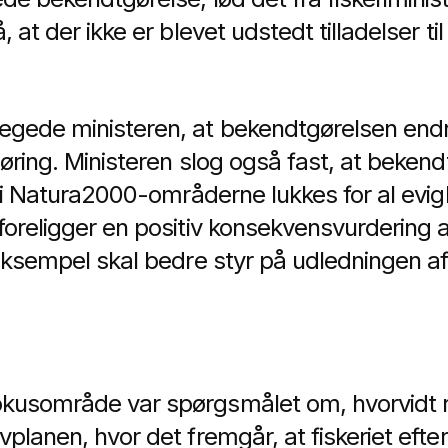
 at der ikke er blevet udstedt tilladelser til 
gede ministeren, at bekendtgørelsen endn
øring. Ministeren slog også fast, at bekend
t i Natura2000-områderne lukkes for al evig
oreligger en positiv konsekvensvurdering af
eksempel skal bedre styr på udledningen af 
kusområde var spørgsmålet om, hvorvidt 
planen, hvor det fremgår, at fiskeriet efter