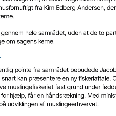
nusfornuftigt fra Kim Edberg Andersen, der 
erne.
 gennem hele samrådet, uden at de to part
ige om sagens kerne.
r
ntlig pointe fra samrådet bebudede Jacob
snart kan præsentere en ny fiskeriaftale. O
ve muslingefiskeriet fast grund under fødde
ug for hjælp, får en håndsrækning. Med min
 på udviklingen af muslingeerhvervet.