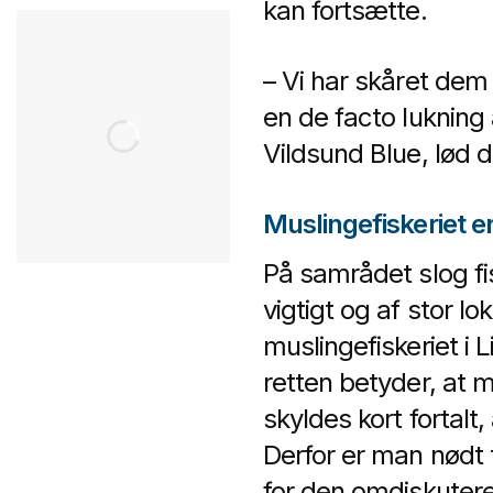
kan fortsætte.
– Vi har skåret dem
en de facto lukning 
Vildsund Blue, lød 
Muslingefiskeriet er
På samrådet slog fis
vigtigt og af stor l
muslingefiskeriet i
retten betyder, at m
skyldes kort fortalt
Derfor er man nødt 
for den omdiskutered