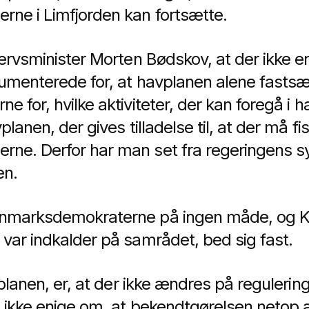
ne i Limfjorden kan fortsætte.
ervsminister Morten Bødskov, at der ikke er
gumenterede for, at havplanen alene fasts
e for, hvilke aktiviteter, der kan foregå i
lanen, der gives tilladelse til, at der må fi
ne. Derfor har man set fra regeringens sy
en.
anmarksdemokraterne på ingen måde, og 
var indkalder på samrådet, bed sig fast.
vplanen, er, at der ikke ændres på reguleri
 ikke enige om, at bekendtgørelsen netop 