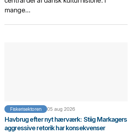
central del af dansk kulturhistorie. I
mange...
Fiskerisektoren
05 aug 2026
Havbrug efter nyt hærværk: Stiig Markagers
aggressive retorik har konsekvenser