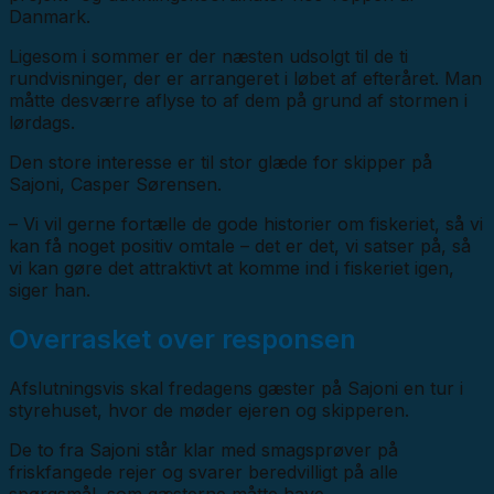
Danmark.
Ligesom i sommer er der næsten udsolgt til de ti
rundvisninger, der er arrangeret i løbet af efteråret. Man
måtte desværre aflyse to af dem på grund af stormen i
lørdags.
Den store interesse er til stor glæde for skipper på
Sajoni, Casper Sørensen.
– Vi vil gerne fortælle de gode historier om fiskeriet, så vi
kan få noget positiv omtale – det er det, vi satser på, så
vi kan gøre det attraktivt at komme ind i fiskeriet igen,
siger han.
Overrasket over responsen
Afslutningsvis skal fredagens gæster på Sajoni en tur i
styrehuset, hvor de møder ejeren og skipperen.
De to fra Sajoni står klar med smagsprøver på
friskfangede rejer og svarer beredvilligt på alle
spørgsmål, som gæsterne måtte have.