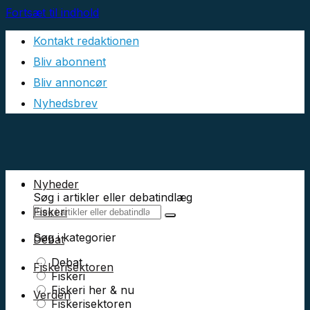
Fortsæt til indhold
Kontakt redaktionen
Bliv abonnent
Bliv annoncør
Nyhedsbrev
Nyheder
Søg i artikler eller debatindlæg
Fiskeri
Søg i kategorier
Debat
Debat
Fiskerisektoren
Fiskeri
Fiskeri her & nu
Verden
Fiskerisektoren