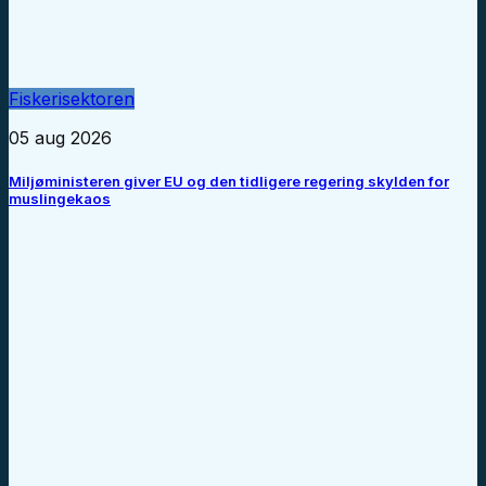
Fiskerisektoren
05 aug 2026
Miljøministeren giver EU og den tidligere regering skylden for
muslingekaos