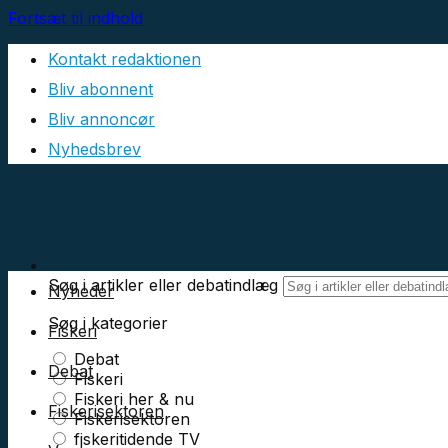
Fortsæt til indhold
Kontakt redaktionen
Bliv abonnent
Bliv annoncør
Nyhedsbrev
Søg i artikler eller debatindlæg
Nyheder
Søg i kategorier
Fiskeri
Debat
Debat
Fiskeri
Fiskeri her & nu
Fiskerisektoren
Fiskerisektoren
fiskeritidende TV