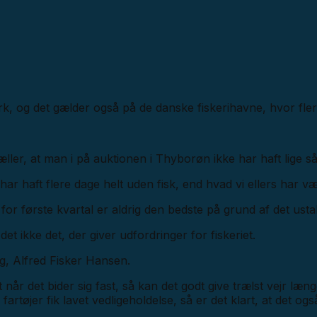
, og det gælder også på de danske fiskerihavne, hvor flere
ler, at man i på auktionen i Thyborøn ikke har haft lige så 
i har haft flere dage helt uden fisk, end hvad vi ellers har vær
for første kvartal er aldrig den bedste på grund af det ustab
et ikke det, der giver udfordringer for fiskeriet.
g, Alfred Fisker Hansen.
at når det bider sig fast, så kan det godt give trælst vejr læ
 fartøjer fik lavet vedligeholdelse, så er det klart, at det ogs