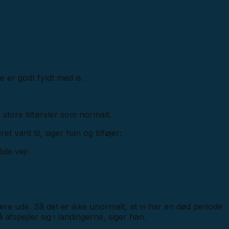
 er godt fyldt med is.
store tilførsler som normalt.
et vant til, siger han og tilføjer:
ile vejr.
ngere ude. Så det er ikke unormalt, at vi har en død periode
å afspejler sig i landingerne, siger han.