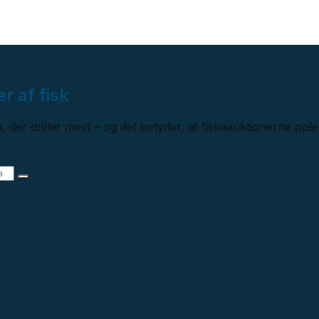
er af fisk
 der driller mest – og det betyder, at fiskeauktionerne oplev