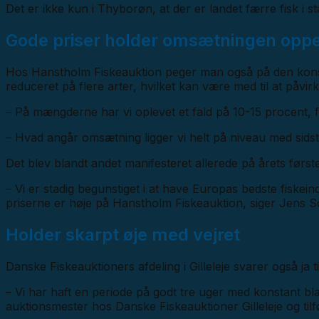
Det er ikke kun i Thyborøn, at der er landet færre fisk i s
Gode priser holder omsætningen opp
Hos Hanstholm Fiskeauktion peger man også på den konstan
reduceret på flere arter, hvilket kan være med til at påvi
– På mængderne har vi oplevet et fald på 10-15 procent,
– Hvad angår omsætning ligger vi helt på niveau med sidste 
Det blev blandt andet manifesteret allerede på årets før
– Vi er stadig begunstiget i at have Europas bedste fiske
priserne er høje på Hanstholm Fiskeauktion, siger Jens 
Holder skarpt øje med vejret
Danske Fiskeauktioners afdeling i Gilleleje svarer også ja t
– Vi har haft en periode på godt tre uger med konstant bl
auktionsmester hos Danske Fiskeauktioner Gilleleje og tilfø