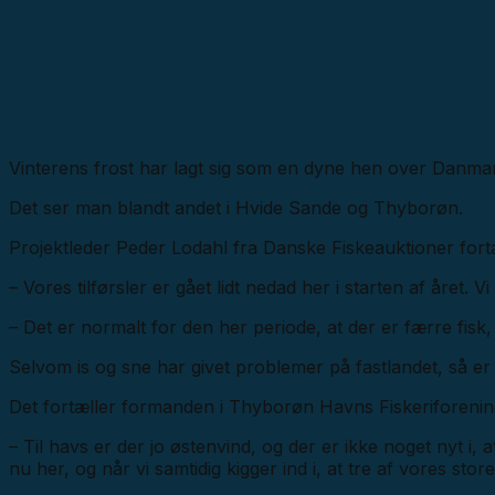
Vinterens frost har lagt sig som en dyne hen over Danmark
Det ser man blandt andet i Hvide Sande og Thyborøn.
Projektleder Peder Lodahl fra Danske Fiskeauktioner fortæl
– Vores tilførsler er gået lidt nedad her i starten af året. V
– Det er normalt for den her periode, at der er færre fisk, 
Selvom is og sne har givet problemer på fastlandet, så er d
Det fortæller formanden i Thyborøn Havns Fiskeriforenin
– Til havs er der jo østenvind, og der er ikke noget nyt i, 
nu her, og når vi samtidig kigger ind i, at tre af vores store