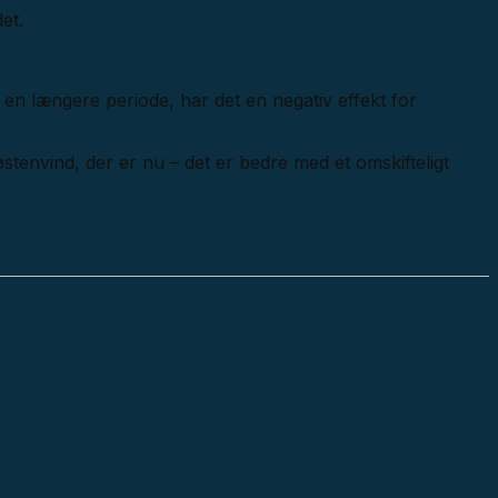
et.
 en længere periode, har det en negativ effekt for
østenvind, der er nu – det er bedre med et omskifteligt