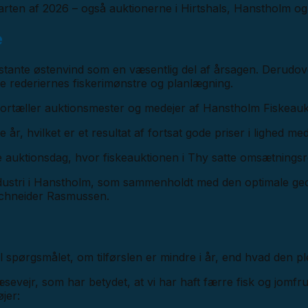
tarten af 2026 – også auktionerne i Hirtshals, Hanstholm og 
e
te østenvind som en væsentlig del af årsagen. Derudover l
rke rederiernes fiskerimønstre og planlægning.
 fortæller auktionsmester og medejer af Hanstholm Fiskea
år, hvilket er et resultat af fortsat gode priser i lighed me
ste auktionsdag, hvor fiskeauktionen i Thy satte omsætning
industri i Hanstholm, som sammenholdt med den optimale geo
Schneider Rasmussen.
il spørgsmålet, om tilførslen er mindre i år, end hvad den pl
æsevejr, som har betydet, at vi har haft færre fisk og jom
jer: